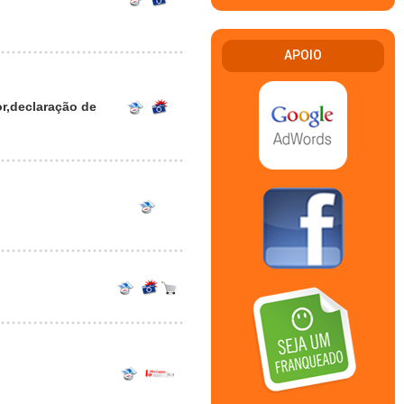
APOIO
r,declaração de