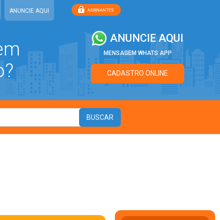
ANUNCIE AQUI
ANUNCIE AQUI
 em
MENSAGEM WHATS APP
o?
CADASTRO ONLINE