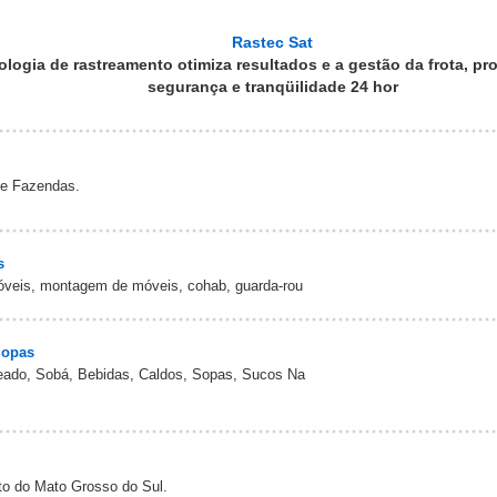
Rastec Sat
ologia de rastreamento otimiza resultados e a gestão da frota, p
segurança e tranqüilidade 24 hor
 e Fazendas.
s
óveis, montagem de móveis, cohab, guarda-rou
Sopas
heado, Sobá, Bebidas, Caldos, Sopas, Sucos Na
to do Mato Grosso do Sul.