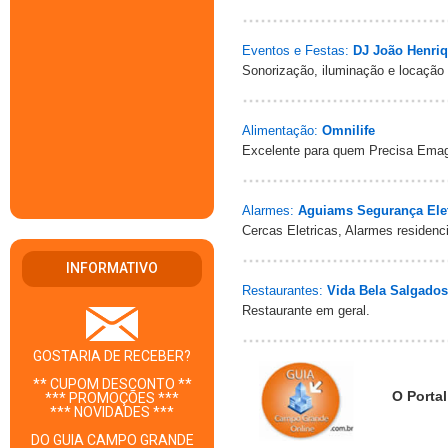
Eventos e Festas:
DJ João Henri
Sonorização, iluminação e locação
Alimentação:
Omnilife
Excelente para quem Precisa Emag
Alarmes:
Aguiams Segurança Ele
Cercas Eletricas, Alarmes residenc
INFORMATIVO
Restaurantes:
Vida Bela Salgados
Restaurante em geral.
GOSTARIA DE RECEBER?
** CUPOM DESCONTO **
O Portal
*** PROMOÇÕES ***
*** NOVIDADES ***
DO GUIA CAMPO GRANDE