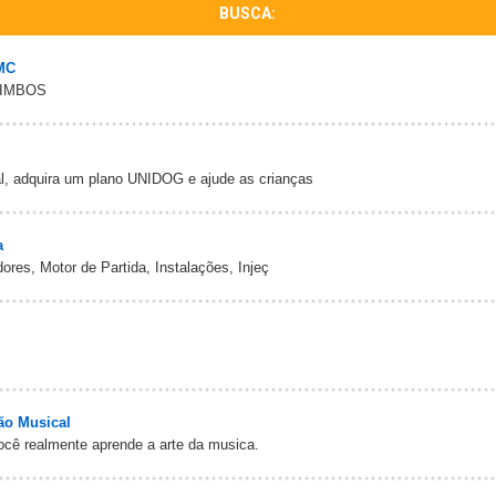
BUSCA:
MC
RIMBOS
l, adquira um plano UNIDOG e ajude as crianças
a
ores, Motor de Partida, Instalações, Injeç
ão Musical
cê realmente aprende a arte da musica.