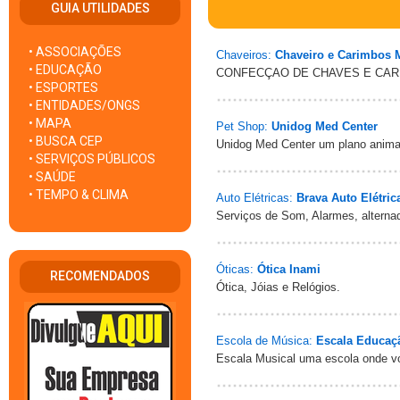
GUIA UTILIDADES
• ASSOCIAÇÕES
Chaveiros:
Chaveiro e Carimbos 
• EDUCAÇÃO
CONFECÇAO DE CHAVES E CA
• ESPORTES
• ENTIDADES/ONGS
• MAPA
Pet Shop:
Unidog Med Center
• BUSCA CEP
Unidog Med Center um plano anima
• SERVIÇOS PÚBLICOS
• SAÚDE
• TEMPO & CLIMA
Auto Elétricas:
Brava Auto Elétric
Serviços de Som, Alarmes, alternad
Óticas:
Ótica Inami
RECOMENDADOS
Ótica, Jóias e Relógios.
Escola de Música:
Escala Educaç
Escala Musical uma escola onde vo