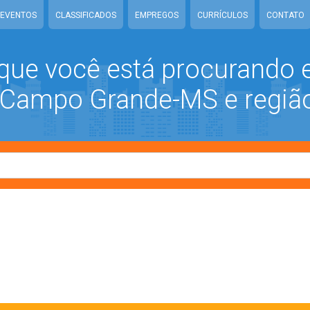
EVENTOS
CLASSIFICADOS
EMPREGOS
CURRÍCULOS
CONTATO
que você está procurando
ampo Grande-MS e regiã