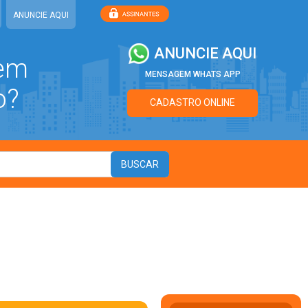
ANUNCIE AQUI
ANUNCIE AQUI
 em
MENSAGEM WHATS APP
o?
CADASTRO ONLINE