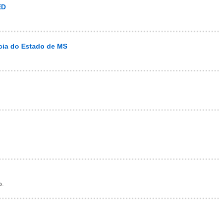
ED
cia do Estado de MS
o.