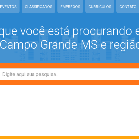
EVENTOS
CLASSIFICADOS
EMPREGOS
CURRÍCULOS
CONTATO
que você está procurando
ampo Grande-MS e regiã