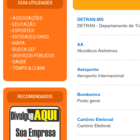
GUIA UTILIDADES
• ASSOCIAÇÕES
DETRAN-MS
• EDUCAÇÃO
DETRAN - Departamento de Trâ
• ESPORTES
• ENTIDADES/ONGS
• MAPA
AA
• BUSCA CEP
Alcoólicos Anônimos
• SERVIÇOS PÚBLICOS
• SAÚDE
• TEMPO & CLIMA
Aeroporto
Aeroporto Internacional
Bombeiros
RECOMENDADOS
Posto geral.
Cartório Eleitoral
Cartório Eleitoral.