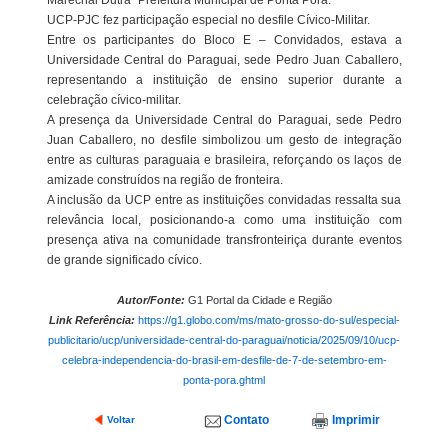
Marechal Dutra” Prefeitura Municipal de Ponta Porã.
UCP-PJC fez participação especial no desfile Cívico-Militar.
Entre os participantes do Bloco E – Convidados, estava a
Universidade Central do Paraguai, sede Pedro Juan Caballero,
representando a instituição de ensino superior durante a
celebração cívico-militar.
A presença da Universidade Central do Paraguai, sede Pedro
Juan Caballero, no desfile simbolizou um gesto de integração
entre as culturas paraguaia e brasileira, reforçando os laços de
amizade construídos na região de fronteira.
A inclusão da UCP entre as instituições convidadas ressalta sua
relevância local, posicionando-a como uma instituição com
presença ativa na comunidade transfronteiriça durante eventos
de grande significado cívico.
Autor/Fonte:
G1 Portal da Cidade e Região
Link Referência:
https://g1.globo.com/ms/mato-grosso-do-sul/especial-
publicitario/ucp/universidade-central-do-paraguai/noticia/2025/09/10/ucp-
celebra-independencia-do-brasil-em-desfile-de-7-de-setembro-em-
ponta-pora.ghtml
Contato
Imprimir
Voltar