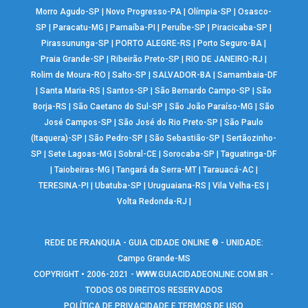
Morro Agudo-SP
|
Novo Progresso-PA
|
Olímpia-SP
|
Osasco-
SP
|
Paracatu-MG
|
Parnaíba-PI
|
Peruíbe-SP
|
Piracicaba-SP
|
Pirassununga-SP
|
PORTO ALEGRE-RS
|
Porto Seguro-BA
|
Praia Grande-SP
|
Ribeirão Preto-SP
|
RIO DE JANEIRO-RJ
|
Rolim de Moura-RO
|
Salto-SP
|
SALVADOR-BA
|
Samambaia-DF
|
Santa Maria-RS
|
Santos-SP
|
São Bernardo Campo-SP
|
São
Borja-RS
|
São Caetano do Sul-SP
|
São João Paraíso-MG
|
São
José Campos-SP
|
São José do Rio Preto-SP
|
São Paulo
(Itaquera)-SP
|
São Pedro-SP
|
São Sebastião-SP
|
Sertãozinho-
SP
|
Sete Lagoas-MG
|
Sobral-CE
|
Sorocaba-SP
|
Taguatinga-DF
|
Taiobeiras-MG
|
Tangará da Serra-MT
|
Tarauacá-AC
|
TERESINA-PI
|
Ubatuba-SP
|
Uruguaiana-RS
|
Vila Velha-ES
|
Volta Redonda-RJ
|
REDE DE FRANQUIA - GUIA CIDADE ONLINE ® - UNIDADE:
Campo Grande-MS
COPYRIGHT • 2006-2021 -
WWW.GUIACIDADEONLINE.COM.BR
-
TODOS OS DIREITOS RESERVADOS
POLÍTICA DE PRIVACIDADE E TERMOS DE USO