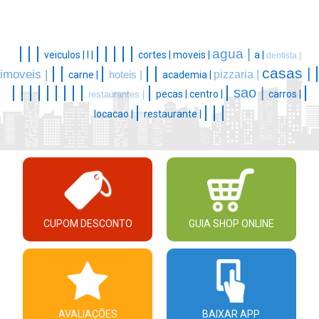
|
|
|
|
|
|
|
|
agua |
veiculos |
l |
cortes |
moveis |
a |
dentista |
|
|
|
|
|
|
casas |
imoveis |
pizzaria |
carne |
hoteis |
academia |
|
|
|
|
|
|
|
|
|
|
|
|
sao |
pecas |
centro |
carros |
restaurantes |
|
|
|
|
locacao |
restaurante |
CUPOM DESCONTO
GUIA SHOP ONLINE
AVALIAÇÕES
BAIXAR APP