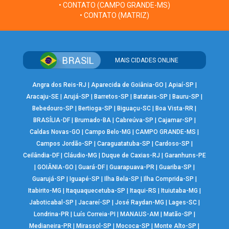
• CONTATO (CAMPO GRANDE-MS)
• CONTATO (MATRIZ)
MAIS CIDADES ONLINE
Angra dos Reis-RJ
|
Aparecida de Goiânia-GO
|
Apiaí-SP
|
Aracaju-SE
|
Arujá-SP
|
Barretos-SP
|
Batatais-SP
|
Bauru-SP
|
Bebedouro-SP
|
Bertioga-SP
|
Biguaçu-SC
|
Boa Vista-RR
|
BRASÍLIA-DF
|
Brumado-BA
|
Cabreúva-SP
|
Cajamar-SP
|
Caldas Novas-GO
|
Campo Belo-MG
|
CAMPO GRANDE-MS
|
Campos Jordão-SP
|
Caraguatatuba-SP
|
Cardoso-SP
|
Ceilândia-DF
|
Cláudio-MG
|
Duque de Caxias-RJ
|
Garanhuns-PE
|
GOIÂNIA-GO
|
Guará-DF
|
Guarapuava-PR
|
Guariba-SP
|
Guarujá-SP
|
Iguapé-SP
|
Ilha Bela-SP
|
Ilha Comprida-SP
|
Itabirito-MG
|
Itaquaquecetuba-SP
|
Itaqui-RS
|
Ituiutaba-MG
|
Jaboticabal-SP
|
Jacareí-SP
|
José Raydan-MG
|
Lages-SC
|
Londrina-PR
|
Luís Correia-PI
|
MANAUS-AM
|
Matão-SP
|
Medianeira-PR
|
Mirassol-SP
|
Mococa-SP
|
Monte Alto-SP
|