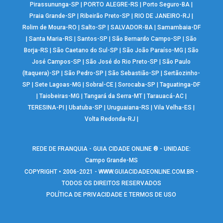
Pirassununga-SP
|
PORTO ALEGRE-RS
|
Porto Seguro-BA
|
Praia Grande-SP
|
Ribeirão Preto-SP
|
RIO DE JANEIRO-RJ
|
Rolim de Moura-RO
|
Salto-SP
|
SALVADOR-BA
|
Samambaia-DF
|
Santa Maria-RS
|
Santos-SP
|
São Bernardo Campo-SP
|
São
Borja-RS
|
São Caetano do Sul-SP
|
São João Paraíso-MG
|
São
José Campos-SP
|
São José do Rio Preto-SP
|
São Paulo
(Itaquera)-SP
|
São Pedro-SP
|
São Sebastião-SP
|
Sertãozinho-
SP
|
Sete Lagoas-MG
|
Sobral-CE
|
Sorocaba-SP
|
Taguatinga-DF
|
Taiobeiras-MG
|
Tangará da Serra-MT
|
Tarauacá-AC
|
TERESINA-PI
|
Ubatuba-SP
|
Uruguaiana-RS
|
Vila Velha-ES
|
Volta Redonda-RJ
|
REDE DE FRANQUIA - GUIA CIDADE ONLINE ® - UNIDADE:
Campo Grande-MS
COPYRIGHT • 2006-2021 -
WWW.GUIACIDADEONLINE.COM.BR
-
TODOS OS DIREITOS RESERVADOS
POLÍTICA DE PRIVACIDADE E TERMOS DE USO