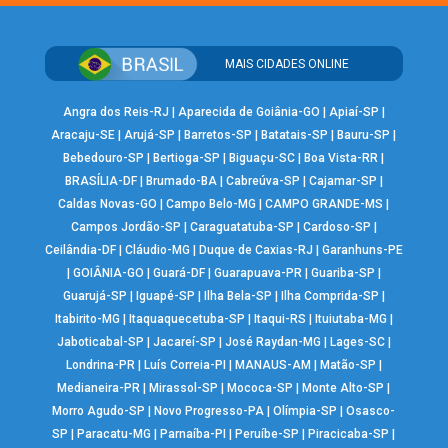
MAIS CIDADES ONLINE
Angra dos Reis-RJ
|
Aparecida de Goiânia-GO
|
Apiaí-SP
|
Aracaju-SE
|
Arujá-SP
|
Barretos-SP
|
Batatais-SP
|
Bauru-SP
|
Bebedouro-SP
|
Bertioga-SP
|
Biguaçu-SC
|
Boa Vista-RR
|
BRASÍLIA-DF
|
Brumado-BA
|
Cabreúva-SP
|
Cajamar-SP
|
Caldas Novas-GO
|
Campo Belo-MG
|
CAMPO GRANDE-MS
|
Campos Jordão-SP
|
Caraguatatuba-SP
|
Cardoso-SP
|
Ceilândia-DF
|
Cláudio-MG
|
Duque de Caxias-RJ
|
Garanhuns-PE
|
GOIÂNIA-GO
|
Guará-DF
|
Guarapuava-PR
|
Guariba-SP
|
Guarujá-SP
|
Iguapé-SP
|
Ilha Bela-SP
|
Ilha Comprida-SP
|
Itabirito-MG
|
Itaquaquecetuba-SP
|
Itaqui-RS
|
Ituiutaba-MG
|
Jaboticabal-SP
|
Jacareí-SP
|
José Raydan-MG
|
Lages-SC
|
Londrina-PR
|
Luís Correia-PI
|
MANAUS-AM
|
Matão-SP
|
Medianeira-PR
|
Mirassol-SP
|
Mococa-SP
|
Monte Alto-SP
|
Morro Agudo-SP
|
Novo Progresso-PA
|
Olímpia-SP
|
Osasco-
SP
|
Paracatu-MG
|
Parnaíba-PI
|
Peruíbe-SP
|
Piracicaba-SP
|