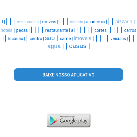
|
|
|
|
|
|
|
|
pizzaria |
l |
moveis |
academia |
restaurantes |
dentista |
|
|
|
|
|
|
|
|
|
|
|
|
|
hoteis |
pecas |
restaurante |
a |
cortes |
carros
|
|
|
|
|
|
|
|
sao |
imoveis |
|
locacao |
centro |
carne |
veiculos |
|
casas |
agua |
BAIXE NOSSO APLICATIVO