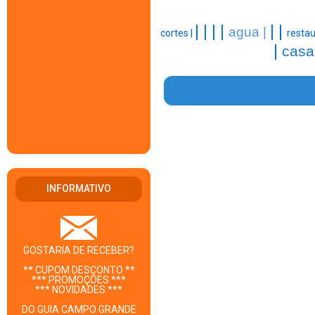
|
|
|
|
|
|
agua |
cortes |
restau
|
casa
INFORMATIVO
GOSTARIA DE RECEBER?
** CUPOM DESCONTO **
*** PROMOÇÕES ***
*** NOVIDADES ***
DO GUIA CAMPO GRANDE