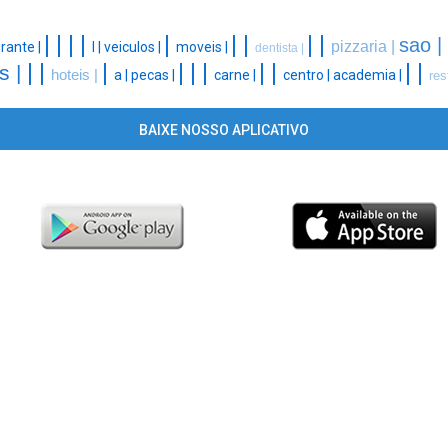
|
|
|
|
|
|
|
|
|
sao |
pizzaria |
rante |
l |
veiculos |
moveis |
dentista |
|
|
|
|
|
|
|
|
|
|
s |
hoteis |
a |
pecas |
carne |
centro |
academia |
res
BAIXE NOSSO APLICATIVO