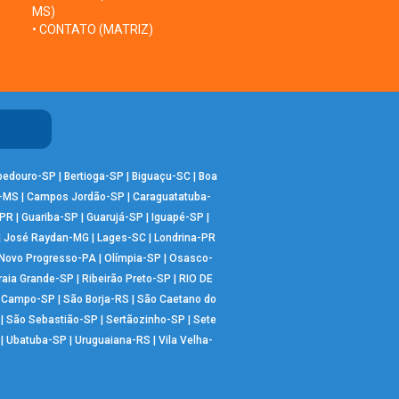
MS)
• CONTATO (MATRIZ)
bedouro-SP
|
Bertioga-SP
|
Biguaçu-SC
|
Boa
-MS
|
Campos Jordão-SP
|
Caraguatatuba-
-PR
|
Guariba-SP
|
Guarujá-SP
|
Iguapé-SP
|
|
José Raydan-MG
|
Lages-SC
|
Londrina-PR
Novo Progresso-PA
|
Olímpia-SP
|
Osasco-
raia Grande-SP
|
Ribeirão Preto-SP
|
RIO DE
o Campo-SP
|
São Borja-RS
|
São Caetano do
|
São Sebastião-SP
|
Sertãozinho-SP
|
Sete
|
Ubatuba-SP
|
Uruguaiana-RS
|
Vila Velha-