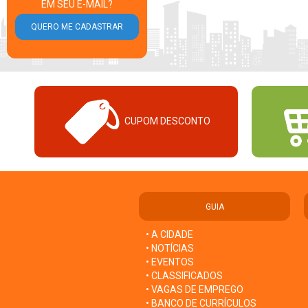
EM SEU E-MAIL?
CUPOM DESCONTO
GUIA
• A CIDADE
• NOTÍCIAS
• EVENTOS
• CLASSIFICADOS
• VAGAS DE EMPREGO
• BANCO DE CURRÍCULOS