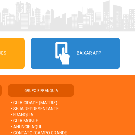
ÕES
BAIXAR APP
GRUPO E FRANQUIA
• GUIA CIDADE (MATRIZ)
• SEJA REPRESENTANTE
• FRANQUIA
• GUIA MOBILE
• ANUNCIE AQUI
• CONTATO (CAMPO GRANDE-