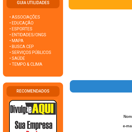
GUIA UTILIDADES
• ASSOCIAÇÕES
• EDUCAÇÃO
• ESPORTES
• ENTIDADES/ONGS
• MAPA
• BUSCA CEP
• SERVIÇOS PÚBLICOS
• SAÚDE
• TEMPO & CLIMA
RECOMENDADOS
Nom
e-mai