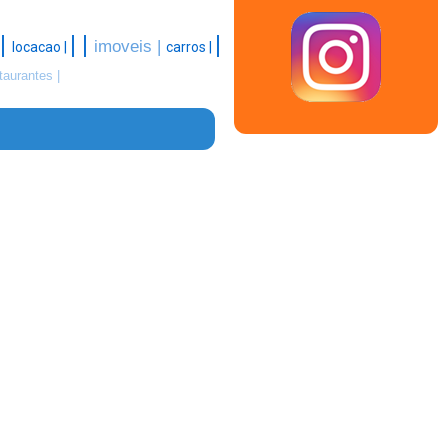
|
|
|
|
imoveis |
locacao |
carros |
taurantes |