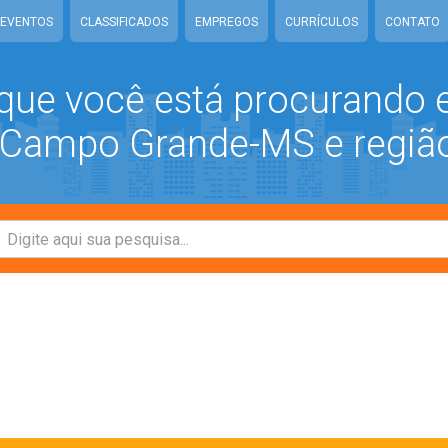
EVENTOS
CLASSIFICADOS
EMPREGOS
CURRÍCULOS
CONTATO
que você está procurando
ampo Grande-MS e regiã