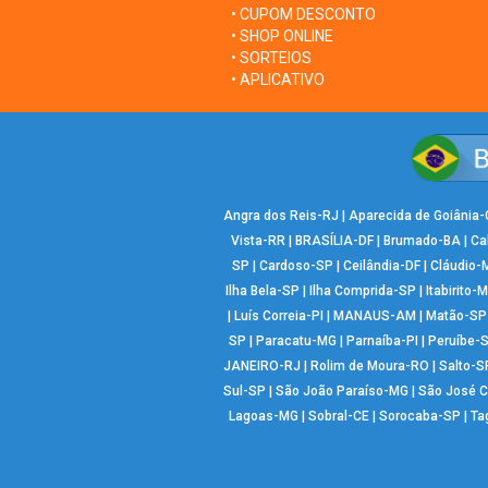
• CUPOM DESCONTO
• SHOP ONLINE
• SORTEIOS
• APLICATIVO
Angra dos Reis-RJ
|
Aparecida de Goiânia
Vista-RR
|
BRASÍLIA-DF
|
Brumado-BA
|
Ca
SP
|
Cardoso-SP
|
Ceilândia-DF
|
Cláudio-
Ilha Bela-SP
|
Ilha Comprida-SP
|
Itabirito-
|
Luís Correia-PI
|
MANAUS-AM
|
Matão-SP
SP
|
Paracatu-MG
|
Parnaíba-PI
|
Peruíbe-
JANEIRO-RJ
|
Rolim de Moura-RO
|
Salto-S
Sul-SP
|
São João Paraíso-MG
|
São José 
Lagoas-MG
|
Sobral-CE
|
Sorocaba-SP
|
Ta