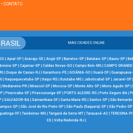
• CONTATO
MAIS CIDADES ONLINE
-GO
|
Apiaí-SP
|
Aracaju-SE
|
Arujá-SP
|
Barretos-SP
|
Batatais-SP
|
Bauru-SP
|
Be
breúva-SP
|
Cajamar-SP
|
Caldas Novas-GO
|
Campo Belo-MG
|
CAMPO GRANDE
MG
|
Duque de Caxias-RJ
|
Garanhuns-PE
|
GOIÂNIA-GO
|
Guará-DF
|
Guarapuava
MG
|
Itaquaquecetuba-SP
|
Itaqui-RS
|
Ituiutaba-MG
|
Jaboticabal-SP
|
Jacareí-SP
|
Medianeira-PR
|
Mirassol-SP
|
Mococa-SP
|
Monte Alto-SP
|
Morro Agudo-SP
|
SP
|
Piracicaba-SP
|
Pirassununga-SP
|
PORTO ALEGRE-RS
|
Porto Seguro-BA
|
P
P
|
SALVADOR-BA
|
Samambaia-DF
|
Santa Maria-RS
|
Santos-SP
|
São Bernard
Campos-SP
|
São José do Rio Preto-SP
|
São Paulo (Itaquera)-SP
|
São Pedro-SP
guatinga-DF
|
Taiobeiras-MG
|
Tangará da Serra-MT
|
Tarauacá-AC
|
TERESINA-PI
ES
|
Volta Redonda-RJ
|