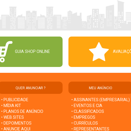
GUIA SHOP ONLINE
AVALIAÇ
QUER ANUNCIAR ?
MEU ANÚNCIO
• PUBLICIDADE
• ASSINANTES (EMPRESARIAL)
• MÍDIA KIT
• EVENTOS E CIA
• PLANOS DE ANÚNCIO
• CLASSIFICADOS
• WEB SITES
• EMPREGOS
• DEPOIMENTOS
• CURRÍCULOS
• ANUNCIE AQUI
• REPRESENTANTES