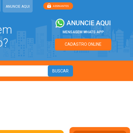
ANUNCIE AQUI
ANUNCIE AQUI
 em
MENSAGEM WHATS APP
o?
CADASTRO ONLINE