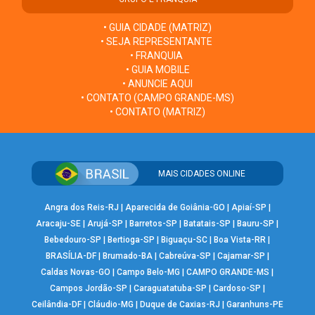
• GUIA CIDADE (MATRIZ)
• SEJA REPRESENTANTE
• FRANQUIA
• GUIA MOBILE
• ANUNCIE AQUI
• CONTATO (CAMPO GRANDE-MS)
• CONTATO (MATRIZ)
MAIS CIDADES ONLINE
Angra dos Reis-RJ
|
Aparecida de Goiânia-GO
|
Apiaí-SP
|
Aracaju-SE
|
Arujá-SP
|
Barretos-SP
|
Batatais-SP
|
Bauru-SP
|
Bebedouro-SP
|
Bertioga-SP
|
Biguaçu-SC
|
Boa Vista-RR
|
BRASÍLIA-DF
|
Brumado-BA
|
Cabreúva-SP
|
Cajamar-SP
|
Caldas Novas-GO
|
Campo Belo-MG
|
CAMPO GRANDE-MS
|
Campos Jordão-SP
|
Caraguatatuba-SP
|
Cardoso-SP
|
Ceilândia-DF
|
Cláudio-MG
|
Duque de Caxias-RJ
|
Garanhuns-PE