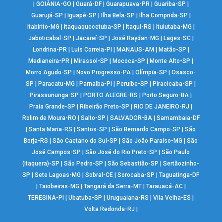
|
GOIÂNIA-GO
|
Guará-DF
|
Guarapuava-PR
|
Guariba-SP
|
Guarujá-SP
|
Iguapé-SP
|
Ilha Bela-SP
|
Ilha Comprida-SP
|
Itabirito-MG
|
Itaquaquecetuba-SP
|
Itaqui-RS
|
Ituiutaba-MG
|
Jaboticabal-SP
|
Jacareí-SP
|
José Raydan-MG
|
Lages-SC
|
Londrina-PR
|
Luís Correia-PI
|
MANAUS-AM
|
Matão-SP
|
Medianeira-PR
|
Mirassol-SP
|
Mococa-SP
|
Monte Alto-SP
|
Morro Agudo-SP
|
Novo Progresso-PA
|
Olímpia-SP
|
Osasco-
SP
|
Paracatu-MG
|
Parnaíba-PI
|
Peruíbe-SP
|
Piracicaba-SP
|
Pirassununga-SP
|
PORTO ALEGRE-RS
|
Porto Seguro-BA
|
Praia Grande-SP
|
Ribeirão Preto-SP
|
RIO DE JANEIRO-RJ
|
Rolim de Moura-RO
|
Salto-SP
|
SALVADOR-BA
|
Samambaia-DF
|
Santa Maria-RS
|
Santos-SP
|
São Bernardo Campo-SP
|
São
Borja-RS
|
São Caetano do Sul-SP
|
São João Paraíso-MG
|
São
José Campos-SP
|
São José do Rio Preto-SP
|
São Paulo
(Itaquera)-SP
|
São Pedro-SP
|
São Sebastião-SP
|
Sertãozinho-
SP
|
Sete Lagoas-MG
|
Sobral-CE
|
Sorocaba-SP
|
Taguatinga-DF
|
Taiobeiras-MG
|
Tangará da Serra-MT
|
Tarauacá-AC
|
TERESINA-PI
|
Ubatuba-SP
|
Uruguaiana-RS
|
Vila Velha-ES
|
Volta Redonda-RJ
|