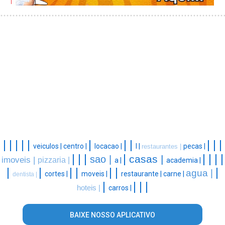
|
|
|
|
|
|
|
|
|
|
|
veiculos |
centro |
locacao |
l |
pecas |
restaurantes |
|
|
|
|
|
|
|
|
casas |
sao |
imoveis |
pizzaria |
a |
academia |
|
|
|
|
|
|
|
agua |
cortes |
moveis |
restaurante |
carne |
dentista |
|
|
|
|
hoteis |
carros |
BAIXE NOSSO APLICATIVO