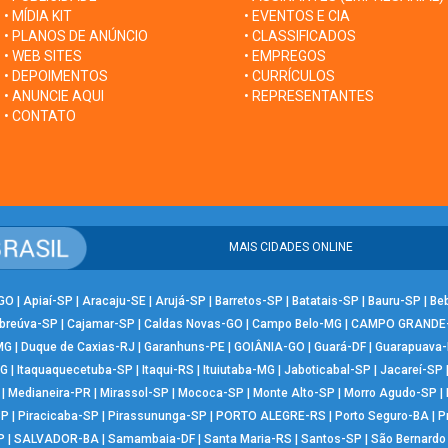
• MÍDIA KIT
• EVENTOS E CIA
• PLANOS DE ANÚNCIO
• CLASSIFICADOS
• WEB SITES
• EMPREGOS
• DEPOIMENTOS
• CURRÍCULOS
• ANUNCIE AQUI
• REPRESENTANTES
• CONTATO
MAIS CIDADES ONLINE
-GO
|
Apiaí-SP
|
Aracaju-SE
|
Arujá-SP
|
Barretos-SP
|
Batatais-SP
|
Bauru-SP
|
Be
breúva-SP
|
Cajamar-SP
|
Caldas Novas-GO
|
Campo Belo-MG
|
CAMPO GRANDE
MG
|
Duque de Caxias-RJ
|
Garanhuns-PE
|
GOIÂNIA-GO
|
Guará-DF
|
Guarapuava
MG
|
Itaquaquecetuba-SP
|
Itaqui-RS
|
Ituiutaba-MG
|
Jaboticabal-SP
|
Jacareí-SP
|
Medianeira-PR
|
Mirassol-SP
|
Mococa-SP
|
Monte Alto-SP
|
Morro Agudo-SP
|
SP
|
Piracicaba-SP
|
Pirassununga-SP
|
PORTO ALEGRE-RS
|
Porto Seguro-BA
|
P
P
|
SALVADOR-BA
|
Samambaia-DF
|
Santa Maria-RS
|
Santos-SP
|
São Bernard