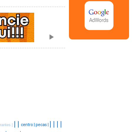
|
|
|
|
|
|
centro |
pecas |
rantes |