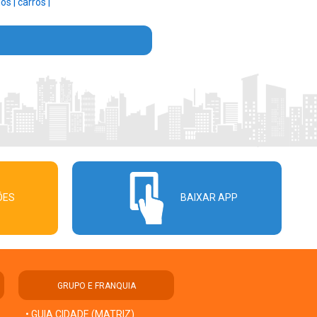
los |
carros |
ÕES
BAIXAR APP
GRUPO E FRANQUIA
• GUIA CIDADE (MATRIZ)