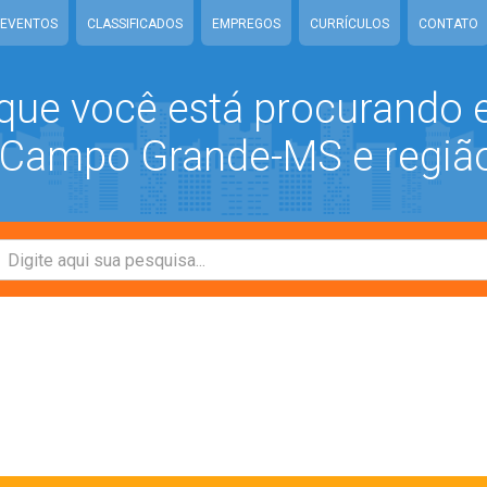
EVENTOS
CLASSIFICADOS
EMPREGOS
CURRÍCULOS
CONTATO
que você está procurando
ampo Grande-MS e regiã