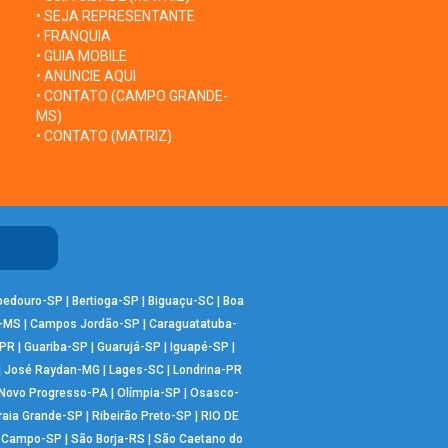
• SEJA REPRESENTANTE
• FRANQUIA
• GUIA MOBILE
• ANUNCIE AQUI
• CONTATO (CAMPO GRANDE-
MS)
• CONTATO (MATRIZ)
bedouro-SP
|
Bertioga-SP
|
Biguaçu-SC
|
Boa
-MS
|
Campos Jordão-SP
|
Caraguatatuba-
-PR
|
Guariba-SP
|
Guarujá-SP
|
Iguapé-SP
|
|
José Raydan-MG
|
Lages-SC
|
Londrina-PR
Novo Progresso-PA
|
Olímpia-SP
|
Osasco-
raia Grande-SP
|
Ribeirão Preto-SP
|
RIO DE
o Campo-SP
|
São Borja-RS
|
São Caetano do