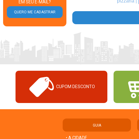
pizzaria |
EM SEU E-MAIL?
CUPOM DESCONTO
GUIA
• A CIDADE