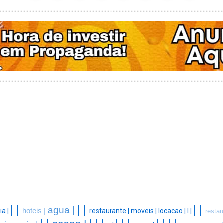
|
|
|
|
|
|
agua |
a |
hoteis |
restaurante |
moveis |
locacao |
l |
restau