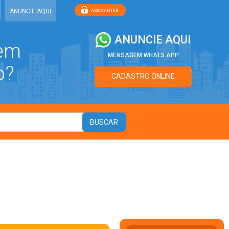
ANUNCIE AQUI
ANUNCIE AQUI
 em
MENSAGEM WHATS APP
o?
CADASTRO ONLINE