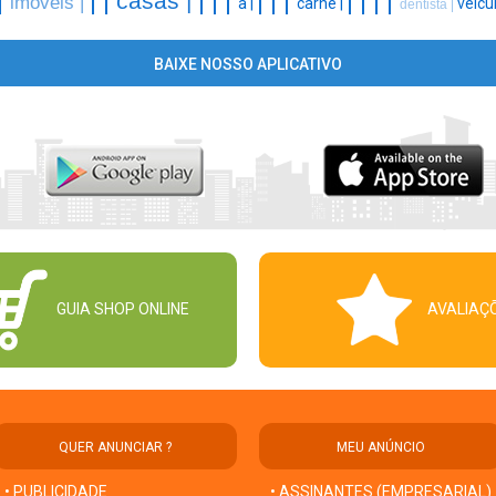
|
|
|
|
|
|
|
|
|
|
|
|
|
casas |
imoveis |
a |
carne |
veicu
dentista |
BAIXE NOSSO APLICATIVO
GUIA SHOP ONLINE
AVALIAÇ
QUER ANUNCIAR ?
MEU ANÚNCIO
• PUBLICIDADE
• ASSINANTES (EMPRESARIAL)