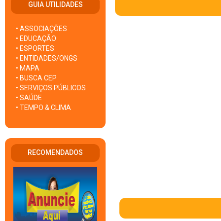
GUIA UTILIDADES
• ASSOCIAÇÕES
• EDUCAÇÃO
• ESPORTES
• ENTIDADES/ONGS
• MAPA
• BUSCA CEP
• SERVIÇOS PÚBLICOS
• SAÚDE
• TEMPO & CLIMA
RECOMENDADOS