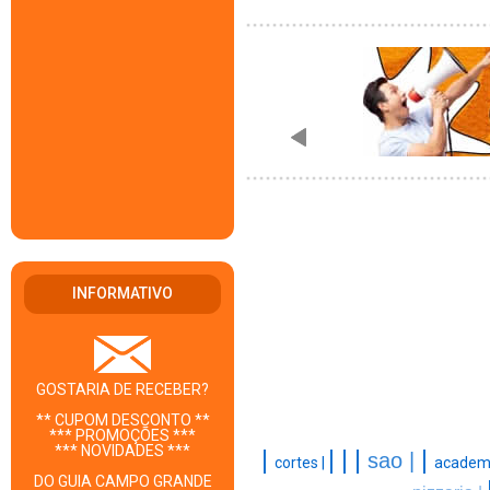
INFORMATIVO
GOSTARIA DE RECEBER?
** CUPOM DESCONTO **
*** PROMOÇÕES ***
*** NOVIDADES ***
|
|
|
|
|
sao |
cortes |
academi
DO GUIA CAMPO GRANDE