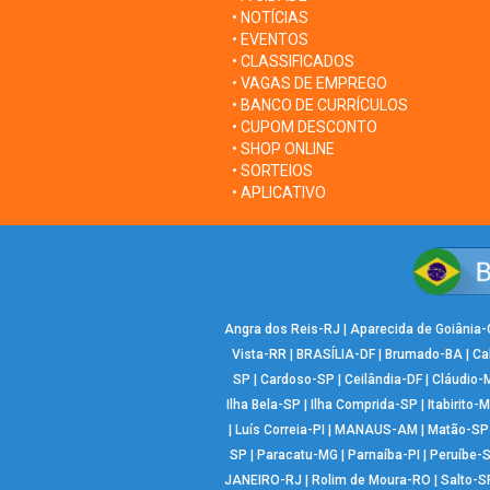
• NOTÍCIAS
• EVENTOS
• CLASSIFICADOS
• VAGAS DE EMPREGO
• BANCO DE CURRÍCULOS
• CUPOM DESCONTO
• SHOP ONLINE
• SORTEIOS
• APLICATIVO
Angra dos Reis-RJ
|
Aparecida de Goiânia
Vista-RR
|
BRASÍLIA-DF
|
Brumado-BA
|
Ca
SP
|
Cardoso-SP
|
Ceilândia-DF
|
Cláudio-
Ilha Bela-SP
|
Ilha Comprida-SP
|
Itabirito-
|
Luís Correia-PI
|
MANAUS-AM
|
Matão-SP
SP
|
Paracatu-MG
|
Parnaíba-PI
|
Peruíbe-
JANEIRO-RJ
|
Rolim de Moura-RO
|
Salto-S