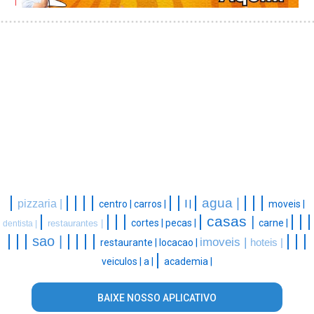
|
|
|
|
|
|
|
|
|
|
|
agua |
pizzaria |
centro |
carros |
l |
moveis |
|
|
|
|
|
|
|
|
casas |
cortes |
pecas |
carne |
restaurantes |
dentista |
|
|
|
|
|
|
|
|
|
|
sao |
imoveis |
restaurante |
locacao |
hoteis |
|
veiculos |
a |
academia |
BAIXE NOSSO APLICATIVO