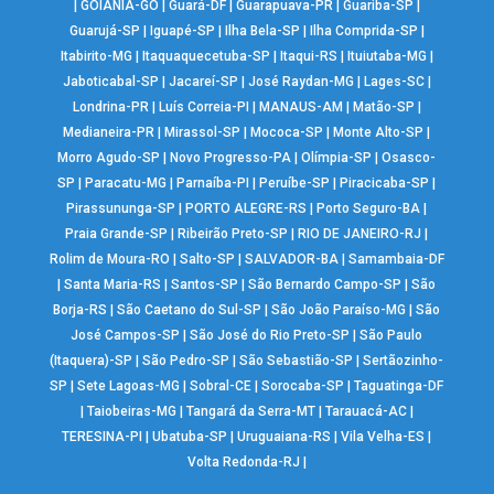
|
GOIÂNIA-GO
|
Guará-DF
|
Guarapuava-PR
|
Guariba-SP
|
Guarujá-SP
|
Iguapé-SP
|
Ilha Bela-SP
|
Ilha Comprida-SP
|
Itabirito-MG
|
Itaquaquecetuba-SP
|
Itaqui-RS
|
Ituiutaba-MG
|
Jaboticabal-SP
|
Jacareí-SP
|
José Raydan-MG
|
Lages-SC
|
Londrina-PR
|
Luís Correia-PI
|
MANAUS-AM
|
Matão-SP
|
Medianeira-PR
|
Mirassol-SP
|
Mococa-SP
|
Monte Alto-SP
|
Morro Agudo-SP
|
Novo Progresso-PA
|
Olímpia-SP
|
Osasco-
SP
|
Paracatu-MG
|
Parnaíba-PI
|
Peruíbe-SP
|
Piracicaba-SP
|
Pirassununga-SP
|
PORTO ALEGRE-RS
|
Porto Seguro-BA
|
Praia Grande-SP
|
Ribeirão Preto-SP
|
RIO DE JANEIRO-RJ
|
Rolim de Moura-RO
|
Salto-SP
|
SALVADOR-BA
|
Samambaia-DF
|
Santa Maria-RS
|
Santos-SP
|
São Bernardo Campo-SP
|
São
Borja-RS
|
São Caetano do Sul-SP
|
São João Paraíso-MG
|
São
José Campos-SP
|
São José do Rio Preto-SP
|
São Paulo
(Itaquera)-SP
|
São Pedro-SP
|
São Sebastião-SP
|
Sertãozinho-
SP
|
Sete Lagoas-MG
|
Sobral-CE
|
Sorocaba-SP
|
Taguatinga-DF
|
Taiobeiras-MG
|
Tangará da Serra-MT
|
Tarauacá-AC
|
TERESINA-PI
|
Ubatuba-SP
|
Uruguaiana-RS
|
Vila Velha-ES
|
Volta Redonda-RJ
|