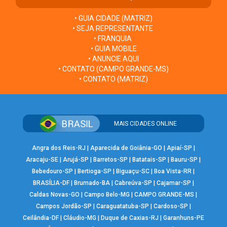
• GUIA CIDADE (MATRIZ)
• SEJA REPRESENTANTE
• FRANQUIA
• GUIA MOBILE
• ANUNCIE AQUI
• CONTATO (CAMPO GRANDE-MS)
• CONTATO (MATRIZ)
MAIS CIDADES ONLINE
Angra dos Reis-RJ
|
Aparecida de Goiânia-GO
|
Apiaí-SP
|
Aracaju-SE
|
Arujá-SP
|
Barretos-SP
|
Batatais-SP
|
Bauru-SP
|
Bebedouro-SP
|
Bertioga-SP
|
Biguaçu-SC
|
Boa Vista-RR
|
BRASÍLIA-DF
|
Brumado-BA
|
Cabreúva-SP
|
Cajamar-SP
|
Caldas Novas-GO
|
Campo Belo-MG
|
CAMPO GRANDE-MS
|
Campos Jordão-SP
|
Caraguatatuba-SP
|
Cardoso-SP
|
Ceilândia-DF
|
Cláudio-MG
|
Duque de Caxias-RJ
|
Garanhuns-PE