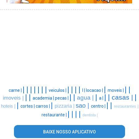
|
|
|
|
|
|
|
|
|
|
|
|
|
|
carne |
veiculos |
l |
locacao |
moveis |
|
|
|
|
|
|
|
|
casas |
agua |
imoveis |
academia |
pecas |
a |
|
|
|
|
sao |
pizzaria |
hoteis |
cortes |
carros |
centro |
restaurantes |
|
|
|
|
restaurante |
dentista |
BAIXE NOSSO APLICATIVO