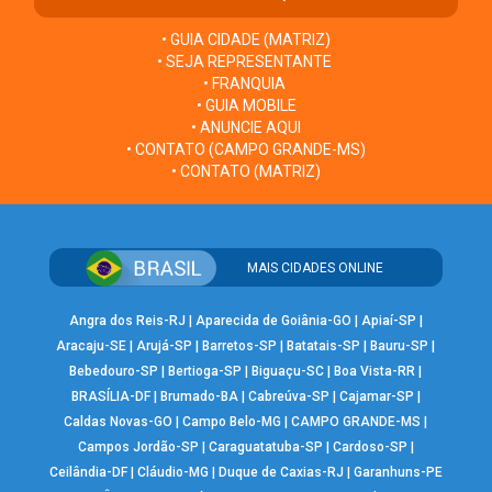
• GUIA CIDADE (MATRIZ)
• SEJA REPRESENTANTE
• FRANQUIA
• GUIA MOBILE
• ANUNCIE AQUI
• CONTATO (CAMPO GRANDE-MS)
• CONTATO (MATRIZ)
MAIS CIDADES ONLINE
Angra dos Reis-RJ
|
Aparecida de Goiânia-GO
|
Apiaí-SP
|
Aracaju-SE
|
Arujá-SP
|
Barretos-SP
|
Batatais-SP
|
Bauru-SP
|
Bebedouro-SP
|
Bertioga-SP
|
Biguaçu-SC
|
Boa Vista-RR
|
BRASÍLIA-DF
|
Brumado-BA
|
Cabreúva-SP
|
Cajamar-SP
|
Caldas Novas-GO
|
Campo Belo-MG
|
CAMPO GRANDE-MS
|
Campos Jordão-SP
|
Caraguatatuba-SP
|
Cardoso-SP
|
Ceilândia-DF
|
Cláudio-MG
|
Duque de Caxias-RJ
|
Garanhuns-PE