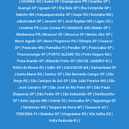
|
GOIÂNIA-GO
|
Guará-DF
|
Guarapuava-PR
|
Guariba-SP
|
Guarujá-SP
|
Iguapé-SP
|
Ilha Bela-SP
|
Ilha Comprida-SP
|
Itabirito-MG
|
Itaquaquecetuba-SP
|
Itaqui-RS
|
Ituiutaba-MG
|
Jaboticabal-SP
|
Jacareí-SP
|
José Raydan-MG
|
Lages-SC
|
Londrina-PR
|
Luís Correia-PI
|
MANAUS-AM
|
Matão-SP
|
Medianeira-PR
|
Mirassol-SP
|
Mococa-SP
|
Monte Alto-SP
|
Morro Agudo-SP
|
Novo Progresso-PA
|
Olímpia-SP
|
Osasco-
SP
|
Paracatu-MG
|
Parnaíba-PI
|
Peruíbe-SP
|
Piracicaba-SP
|
Pirassununga-SP
|
PORTO ALEGRE-RS
|
Porto Seguro-BA
|
Praia Grande-SP
|
Ribeirão Preto-SP
|
RIO DE JANEIRO-RJ
|
Rolim de Moura-RO
|
Salto-SP
|
SALVADOR-BA
|
Samambaia-DF
|
Santa Maria-RS
|
Santos-SP
|
São Bernardo Campo-SP
|
São
Borja-RS
|
São Caetano do Sul-SP
|
São João Paraíso-MG
|
São
José Campos-SP
|
São José do Rio Preto-SP
|
São Paulo
(Itaquera)-SP
|
São Pedro-SP
|
São Sebastião-SP
|
Sertãozinho-
SP
|
Sete Lagoas-MG
|
Sobral-CE
|
Sorocaba-SP
|
Taguatinga-DF
|
Taiobeiras-MG
|
Tangará da Serra-MT
|
Tarauacá-AC
|
TERESINA-PI
|
Ubatuba-SP
|
Uruguaiana-RS
|
Vila Velha-ES
|
Volta Redonda-RJ
|