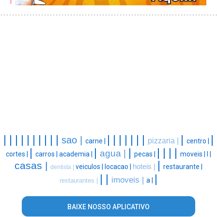
|
|
|
|
|
|
|
|
|
|
|
|
|
|
|
|
|
|
|
sao |
pizzaria |
carne |
centro |
|
|
|
|
|
|
|
agua |
cortes |
carros |
academia |
pecas |
moveis |
l |
|
casas |
veiculos |
locacao |
hoteis |
restaurante |
dentista |
|
|
|
imoveis |
a |
restaurantes |
BAIXE NOSSO APLICATIVO