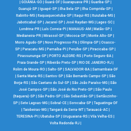
|
GOIÂNIA-GO
|
Guará-DF
|
Guarapuava-PR
|
Guariba-SP
|
Guarujá-SP
|
Iguapé-SP
|
Ilha Bela-SP
|
Ilha Comprida-SP
|
Itabirito-MG
|
Itaquaquecetuba-SP
|
Itaqui-RS
|
Ituiutaba-MG
|
Jaboticabal-SP
|
Jacareí-SP
|
José Raydan-MG
|
Lages-SC
|
Londrina-PR
|
Luís Correia-PI
|
MANAUS-AM
|
Matão-SP
|
Medianeira-PR
|
Mirassol-SP
|
Mococa-SP
|
Monte Alto-SP
|
Morro Agudo-SP
|
Novo Progresso-PA
|
Olímpia-SP
|
Osasco-
SP
|
Paracatu-MG
|
Parnaíba-PI
|
Peruíbe-SP
|
Piracicaba-SP
|
Pirassununga-SP
|
PORTO ALEGRE-RS
|
Porto Seguro-BA
|
Praia Grande-SP
|
Ribeirão Preto-SP
|
RIO DE JANEIRO-RJ
|
Rolim de Moura-RO
|
Salto-SP
|
SALVADOR-BA
|
Samambaia-DF
|
Santa Maria-RS
|
Santos-SP
|
São Bernardo Campo-SP
|
São
Borja-RS
|
São Caetano do Sul-SP
|
São João Paraíso-MG
|
São
José Campos-SP
|
São José do Rio Preto-SP
|
São Paulo
(Itaquera)-SP
|
São Pedro-SP
|
São Sebastião-SP
|
Sertãozinho-
SP
|
Sete Lagoas-MG
|
Sobral-CE
|
Sorocaba-SP
|
Taguatinga-DF
|
Taiobeiras-MG
|
Tangará da Serra-MT
|
Tarauacá-AC
|
TERESINA-PI
|
Ubatuba-SP
|
Uruguaiana-RS
|
Vila Velha-ES
|
Volta Redonda-RJ
|