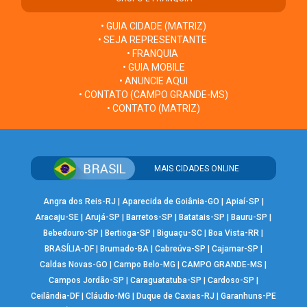
• GUIA CIDADE (MATRIZ)
• SEJA REPRESENTANTE
• FRANQUIA
• GUIA MOBILE
• ANUNCIE AQUI
• CONTATO (CAMPO GRANDE-MS)
• CONTATO (MATRIZ)
MAIS CIDADES ONLINE
Angra dos Reis-RJ
|
Aparecida de Goiânia-GO
|
Apiaí-SP
|
Aracaju-SE
|
Arujá-SP
|
Barretos-SP
|
Batatais-SP
|
Bauru-SP
|
Bebedouro-SP
|
Bertioga-SP
|
Biguaçu-SC
|
Boa Vista-RR
|
BRASÍLIA-DF
|
Brumado-BA
|
Cabreúva-SP
|
Cajamar-SP
|
Caldas Novas-GO
|
Campo Belo-MG
|
CAMPO GRANDE-MS
|
Campos Jordão-SP
|
Caraguatatuba-SP
|
Cardoso-SP
|
Ceilândia-DF
|
Cláudio-MG
|
Duque de Caxias-RJ
|
Garanhuns-PE