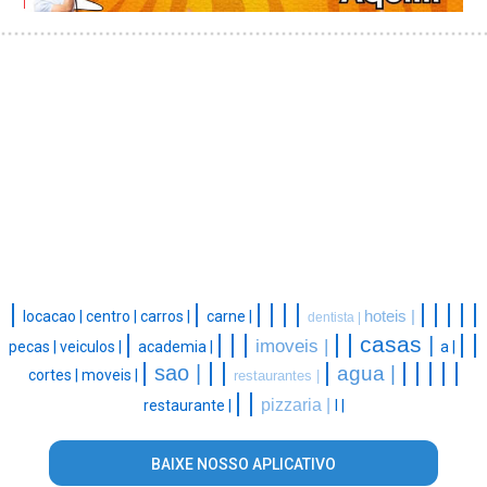
|
|
|
|
|
|
|
|
|
|
|
locacao |
centro |
carros |
carne |
hoteis |
dentista |
|
|
|
|
|
|
|
|
casas |
imoveis |
pecas |
veiculos |
academia |
a |
|
|
|
|
|
|
|
|
|
sao |
agua |
cortes |
moveis |
restaurantes |
|
|
pizzaria |
restaurante |
l |
BAIXE NOSSO APLICATIVO