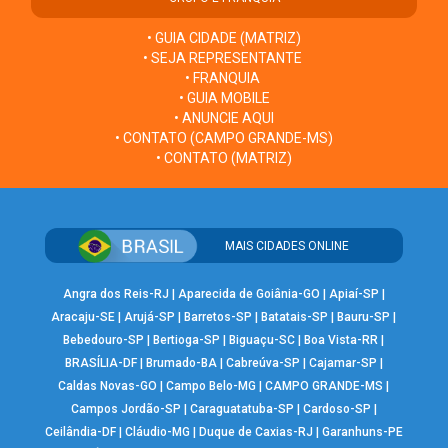
• GUIA CIDADE (MATRIZ)
• SEJA REPRESENTANTE
• FRANQUIA
• GUIA MOBILE
• ANUNCIE AQUI
• CONTATO (CAMPO GRANDE-MS)
• CONTATO (MATRIZ)
MAIS CIDADES ONLINE
Angra dos Reis-RJ
|
Aparecida de Goiânia-GO
|
Apiaí-SP
|
Aracaju-SE
|
Arujá-SP
|
Barretos-SP
|
Batatais-SP
|
Bauru-SP
|
Bebedouro-SP
|
Bertioga-SP
|
Biguaçu-SC
|
Boa Vista-RR
|
BRASÍLIA-DF
|
Brumado-BA
|
Cabreúva-SP
|
Cajamar-SP
|
Caldas Novas-GO
|
Campo Belo-MG
|
CAMPO GRANDE-MS
|
Campos Jordão-SP
|
Caraguatatuba-SP
|
Cardoso-SP
|
Ceilândia-DF
|
Cláudio-MG
|
Duque de Caxias-RJ
|
Garanhuns-PE