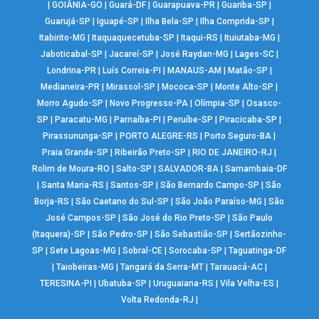
|
GOIÂNIA-GO
|
Guará-DF
|
Guarapuava-PR
|
Guariba-SP
|
Guarujá-SP
|
Iguapé-SP
|
Ilha Bela-SP
|
Ilha Comprida-SP
|
Itabirito-MG
|
Itaquaquecetuba-SP
|
Itaqui-RS
|
Ituiutaba-MG
|
Jaboticabal-SP
|
Jacareí-SP
|
José Raydan-MG
|
Lages-SC
|
Londrina-PR
|
Luís Correia-PI
|
MANAUS-AM
|
Matão-SP
|
Medianeira-PR
|
Mirassol-SP
|
Mococa-SP
|
Monte Alto-SP
|
Morro Agudo-SP
|
Novo Progresso-PA
|
Olímpia-SP
|
Osasco-
SP
|
Paracatu-MG
|
Parnaíba-PI
|
Peruíbe-SP
|
Piracicaba-SP
|
Pirassununga-SP
|
PORTO ALEGRE-RS
|
Porto Seguro-BA
|
Praia Grande-SP
|
Ribeirão Preto-SP
|
RIO DE JANEIRO-RJ
|
Rolim de Moura-RO
|
Salto-SP
|
SALVADOR-BA
|
Samambaia-DF
|
Santa Maria-RS
|
Santos-SP
|
São Bernardo Campo-SP
|
São
Borja-RS
|
São Caetano do Sul-SP
|
São João Paraíso-MG
|
São
José Campos-SP
|
São José do Rio Preto-SP
|
São Paulo
(Itaquera)-SP
|
São Pedro-SP
|
São Sebastião-SP
|
Sertãozinho-
SP
|
Sete Lagoas-MG
|
Sobral-CE
|
Sorocaba-SP
|
Taguatinga-DF
|
Taiobeiras-MG
|
Tangará da Serra-MT
|
Tarauacá-AC
|
TERESINA-PI
|
Ubatuba-SP
|
Uruguaiana-RS
|
Vila Velha-ES
|
Volta Redonda-RJ
|