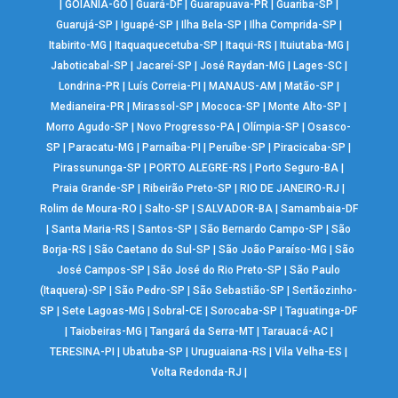
|
GOIÂNIA-GO
|
Guará-DF
|
Guarapuava-PR
|
Guariba-SP
|
Guarujá-SP
|
Iguapé-SP
|
Ilha Bela-SP
|
Ilha Comprida-SP
|
Itabirito-MG
|
Itaquaquecetuba-SP
|
Itaqui-RS
|
Ituiutaba-MG
|
Jaboticabal-SP
|
Jacareí-SP
|
José Raydan-MG
|
Lages-SC
|
Londrina-PR
|
Luís Correia-PI
|
MANAUS-AM
|
Matão-SP
|
Medianeira-PR
|
Mirassol-SP
|
Mococa-SP
|
Monte Alto-SP
|
Morro Agudo-SP
|
Novo Progresso-PA
|
Olímpia-SP
|
Osasco-
SP
|
Paracatu-MG
|
Parnaíba-PI
|
Peruíbe-SP
|
Piracicaba-SP
|
Pirassununga-SP
|
PORTO ALEGRE-RS
|
Porto Seguro-BA
|
Praia Grande-SP
|
Ribeirão Preto-SP
|
RIO DE JANEIRO-RJ
|
Rolim de Moura-RO
|
Salto-SP
|
SALVADOR-BA
|
Samambaia-DF
|
Santa Maria-RS
|
Santos-SP
|
São Bernardo Campo-SP
|
São
Borja-RS
|
São Caetano do Sul-SP
|
São João Paraíso-MG
|
São
José Campos-SP
|
São José do Rio Preto-SP
|
São Paulo
(Itaquera)-SP
|
São Pedro-SP
|
São Sebastião-SP
|
Sertãozinho-
SP
|
Sete Lagoas-MG
|
Sobral-CE
|
Sorocaba-SP
|
Taguatinga-DF
|
Taiobeiras-MG
|
Tangará da Serra-MT
|
Tarauacá-AC
|
TERESINA-PI
|
Ubatuba-SP
|
Uruguaiana-RS
|
Vila Velha-ES
|
Volta Redonda-RJ
|