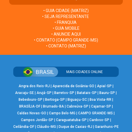
• GUIA CIDADE (MATRIZ)
• SEJA REPRESENTANTE
• FRANQUIA
• GUIA MOBILE
• ANUNCIE AQUI
• CONTATO (CAMPO GRANDE-MS)
• CONTATO (MATRIZ)
MAIS CIDADES ONLINE
Angra dos Reis-RJ
|
Aparecida de Goiânia-GO
|
Apiaí-SP
|
Aracaju-SE
|
Arujá-SP
|
Barretos-SP
|
Batatais-SP
|
Bauru-SP
|
Bebedouro-SP
|
Bertioga-SP
|
Biguaçu-SC
|
Boa Vista-RR
|
BRASÍLIA-DF
|
Brumado-BA
|
Cabreúva-SP
|
Cajamar-SP
|
Caldas Novas-GO
|
Campo Belo-MG
|
CAMPO GRANDE-MS
|
Campos Jordão-SP
|
Caraguatatuba-SP
|
Cardoso-SP
|
Ceilândia-DF
|
Cláudio-MG
|
Duque de Caxias-RJ
|
Garanhuns-PE