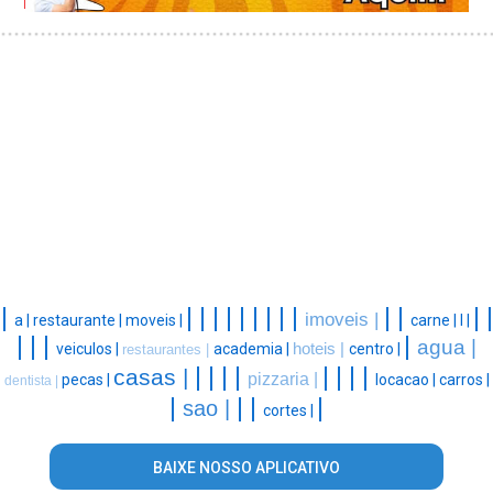
|
|
|
|
|
|
|
|
|
|
|
|
|
|
imoveis |
a |
restaurante |
moveis |
carne |
l |
|
|
|
|
agua |
veiculos |
academia |
hoteis |
centro |
restaurantes |
|
|
|
|
|
|
|
|
casas |
pizzaria |
pecas |
locacao |
carros |
dentista |
|
|
|
|
sao |
cortes |
BAIXE NOSSO APLICATIVO