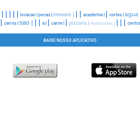
|
|
|
|
|
|
|
|
|
agua
imoveis |
locacao |
pecas |
academia |
cortes |
|
|
|
|
|
|
|
|
|
sao |
pizzaria |
carros |
a |
carne |
centro
restaurantes |
BAIXE NOSSO APLICATIVO