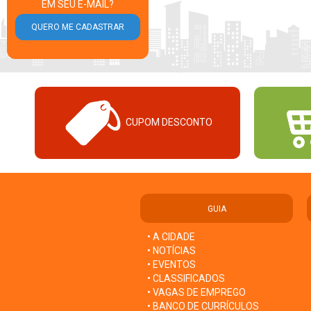
EM SEU E-MAIL?
CUPOM DESCONTO
GUIA
• A CIDADE
• NOTÍCIAS
• EVENTOS
• CLASSIFICADOS
• VAGAS DE EMPREGO
• BANCO DE CURRÍCULOS