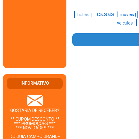
|
|
casas |
hoteis |
moveis |
veiculos |
INFORMATIVO
GOSTARIA DE RECEBER?
** CUPOM DESCONTO **
*** PROMOÇÕES ***
*** NOVIDADES ***
DO GUIA CAMPO GRANDE