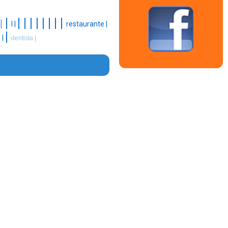
|
|
|
|
|
|
|
|
|
 |
l |
restaurante |
|
 |
dentista |