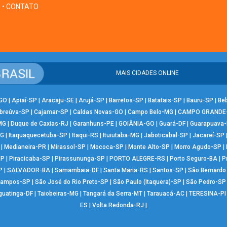
• CONTATO
MAIS CIDADES ONLINE
-GO
|
Apiaí-SP
|
Aracaju-SE
|
Arujá-SP
|
Barretos-SP
|
Batatais-SP
|
Bauru-SP
|
Be
breúva-SP
|
Cajamar-SP
|
Caldas Novas-GO
|
Campo Belo-MG
|
CAMPO GRANDE
MG
|
Duque de Caxias-RJ
|
Garanhuns-PE
|
GOIÂNIA-GO
|
Guará-DF
|
Guarapuava
MG
|
Itaquaquecetuba-SP
|
Itaqui-RS
|
Ituiutaba-MG
|
Jaboticabal-SP
|
Jacareí-SP
|
Medianeira-PR
|
Mirassol-SP
|
Mococa-SP
|
Monte Alto-SP
|
Morro Agudo-SP
|
SP
|
Piracicaba-SP
|
Pirassununga-SP
|
PORTO ALEGRE-RS
|
Porto Seguro-BA
|
P
P
|
SALVADOR-BA
|
Samambaia-DF
|
Santa Maria-RS
|
Santos-SP
|
São Bernard
Campos-SP
|
São José do Rio Preto-SP
|
São Paulo (Itaquera)-SP
|
São Pedro-SP
guatinga-DF
|
Taiobeiras-MG
|
Tangará da Serra-MT
|
Tarauacá-AC
|
TERESINA-PI
ES
|
Volta Redonda-RJ
|