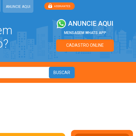
ANUNCIE AQUI
ANUNCIE AQUI
 em
MENSAGEM WHATS APP
o?
CADASTRO ONLINE