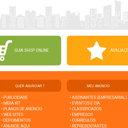
GUIA SHOP ONLINE
AVALIAÇ
QUER ANUNCIAR ?
MEU ANÚNCIO
• PUBLICIDADE
• ASSINANTES (EMPRESARIAL)
• MÍDIA KIT
• EVENTOS E CIA
• PLANOS DE ANÚNCIO
• CLASSIFICADOS
• WEB SITES
• EMPREGOS
• DEPOIMENTOS
• CURRÍCULOS
• ANUNCIE AQUI
• REPRESENTANTES