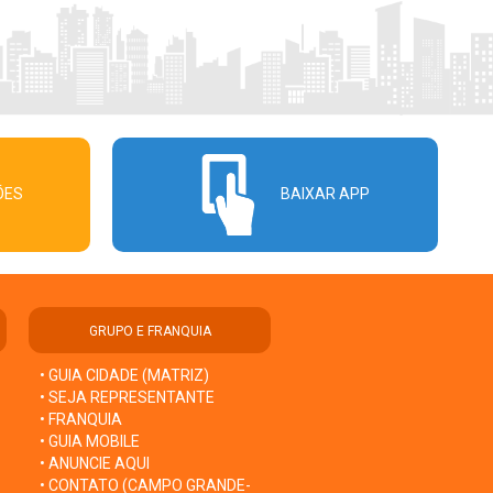
ÕES
BAIXAR APP
GRUPO E FRANQUIA
• GUIA CIDADE (MATRIZ)
• SEJA REPRESENTANTE
• FRANQUIA
• GUIA MOBILE
• ANUNCIE AQUI
• CONTATO (CAMPO GRANDE-