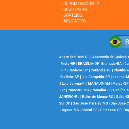
• CUPOM DESCONTO
• SHOP ONLINE
• SORTEIOS
• APLICATIVO
Angra dos Reis-RJ
|
Aparecida de Goiânia
Vista-RR
|
BRASÍLIA-DF
|
Brumado-BA
|
Ca
SP
|
Cardoso-SP
|
Ceilândia-DF
|
Cláudio-
Ilha Bela-SP
|
Ilha Comprida-SP
|
Itabirito-
|
Luís Correia-PI
|
MANAUS-AM
|
Matão-SP
SP
|
Paracatu-MG
|
Parnaíba-PI
|
Peruíbe-
JANEIRO-RJ
|
Rolim de Moura-RO
|
Salto-S
Sul-SP
|
São João Paraíso-MG
|
São José 
Lagoas-MG
|
Sobral-CE
|
Sorocaba-SP
|
Ta