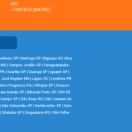
MS)
• CONTATO (MATRIZ)
bedouro-SP
|
Bertioga-SP
|
Biguaçu-SC
|
Boa
-MS
|
Campos Jordão-SP
|
Caraguatatuba-
-PR
|
Guariba-SP
|
Guarujá-SP
|
Iguapé-SP
|
|
José Raydan-MG
|
Lages-SC
|
Londrina-PR
Novo Progresso-PA
|
Olímpia-SP
|
Osasco-
raia Grande-SP
|
Ribeirão Preto-SP
|
RIO DE
o Campo-SP
|
São Borja-RS
|
São Caetano do
|
São Sebastião-SP
|
Sertãozinho-SP
|
Sete
|
Ubatuba-SP
|
Uruguaiana-RS
|
Vila Velha-