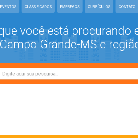
EVENTOS
CLASSIFICADOS
EMPREGOS
CURRÍCULOS
CONTATO
que você está procurando
ampo Grande-MS e regiã