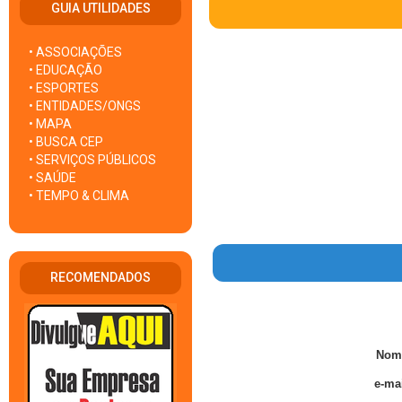
GUIA UTILIDADES
• ASSOCIAÇÕES
• EDUCAÇÃO
• ESPORTES
• ENTIDADES/ONGS
• MAPA
• BUSCA CEP
• SERVIÇOS PÚBLICOS
• SAÚDE
• TEMPO & CLIMA
RECOMENDADOS
Nom
e-mai