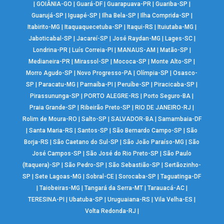
|
GOIÂNIA-GO
|
Guará-DF
|
Guarapuava-PR
|
Guariba-SP
|
Guarujá-SP
|
Iguapé-SP
|
Ilha Bela-SP
|
Ilha Comprida-SP
|
Itabirito-MG
|
Itaquaquecetuba-SP
|
Itaqui-RS
|
Ituiutaba-MG
|
Jaboticabal-SP
|
Jacareí-SP
|
José Raydan-MG
|
Lages-SC
|
Londrina-PR
|
Luís Correia-PI
|
MANAUS-AM
|
Matão-SP
|
Medianeira-PR
|
Mirassol-SP
|
Mococa-SP
|
Monte Alto-SP
|
Morro Agudo-SP
|
Novo Progresso-PA
|
Olímpia-SP
|
Osasco-
SP
|
Paracatu-MG
|
Parnaíba-PI
|
Peruíbe-SP
|
Piracicaba-SP
|
Pirassununga-SP
|
PORTO ALEGRE-RS
|
Porto Seguro-BA
|
Praia Grande-SP
|
Ribeirão Preto-SP
|
RIO DE JANEIRO-RJ
|
Rolim de Moura-RO
|
Salto-SP
|
SALVADOR-BA
|
Samambaia-DF
|
Santa Maria-RS
|
Santos-SP
|
São Bernardo Campo-SP
|
São
Borja-RS
|
São Caetano do Sul-SP
|
São João Paraíso-MG
|
São
José Campos-SP
|
São José do Rio Preto-SP
|
São Paulo
(Itaquera)-SP
|
São Pedro-SP
|
São Sebastião-SP
|
Sertãozinho-
SP
|
Sete Lagoas-MG
|
Sobral-CE
|
Sorocaba-SP
|
Taguatinga-DF
|
Taiobeiras-MG
|
Tangará da Serra-MT
|
Tarauacá-AC
|
TERESINA-PI
|
Ubatuba-SP
|
Uruguaiana-RS
|
Vila Velha-ES
|
Volta Redonda-RJ
|