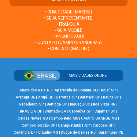
• GUIA CIDADE (MATRIZ)
• SEJA REPRESENTANTE
• FRANQUIA
• GUIA MOBILE
• ANUNCIE AQUI
• CONTATO (CAMPO GRANDE-MS)
• CONTATO (MATRIZ)
MAIS CIDADES ONLINE
Angra dos Reis-RJ
|
Aparecida de Goiânia-GO
|
Apiaí-SP
|
Aracaju-SE
|
Arujá-SP
|
Barretos-SP
|
Batatais-SP
|
Bauru-SP
|
Bebedouro-SP
|
Bertioga-SP
|
Biguaçu-SC
|
Boa Vista-RR
|
BRASÍLIA-DF
|
Brumado-BA
|
Cabreúva-SP
|
Cajamar-SP
|
Caldas Novas-GO
|
Campo Belo-MG
|
CAMPO GRANDE-MS
|
Campos Jordão-SP
|
Caraguatatuba-SP
|
Cardoso-SP
|
Ceilândia-DF
|
Cláudio-MG
|
Duque de Caxias-RJ
|
Garanhuns-PE