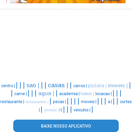
|
|
|
|
|
|
|
casas |
sao |
imoveis |
pizzaria |
centro |
carros |
|
|
|
|
|
|
|
|
agua |
carne |
academia |
hoteis |
locacao |
|
|
|
|
|
|
|
|
|
|
restaurante |
pecas |
moveis |
a |
cortes
restaurantes |
|
|
|
|
|
|
l |
veiculos |
dentista |
BAIXE NOSSO APLICATIVO