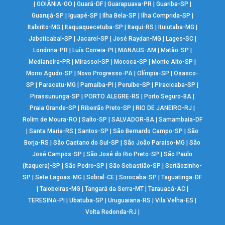
|
GOIÂNIA-GO
|
Guará-DF
|
Guarapuava-PR
|
Guariba-SP
|
Guarujá-SP
|
Iguapé-SP
|
Ilha Bela-SP
|
Ilha Comprida-SP
|
Itabirito-MG
|
Itaquaquecetuba-SP
|
Itaqui-RS
|
Ituiutaba-MG
|
Jaboticabal-SP
|
Jacareí-SP
|
José Raydan-MG
|
Lages-SC
|
Londrina-PR
|
Luís Correia-PI
|
MANAUS-AM
|
Matão-SP
|
Medianeira-PR
|
Mirassol-SP
|
Mococa-SP
|
Monte Alto-SP
|
Morro Agudo-SP
|
Novo Progresso-PA
|
Olímpia-SP
|
Osasco-
SP
|
Paracatu-MG
|
Parnaíba-PI
|
Peruíbe-SP
|
Piracicaba-SP
|
Pirassununga-SP
|
PORTO ALEGRE-RS
|
Porto Seguro-BA
|
Praia Grande-SP
|
Ribeirão Preto-SP
|
RIO DE JANEIRO-RJ
|
Rolim de Moura-RO
|
Salto-SP
|
SALVADOR-BA
|
Samambaia-DF
|
Santa Maria-RS
|
Santos-SP
|
São Bernardo Campo-SP
|
São
Borja-RS
|
São Caetano do Sul-SP
|
São João Paraíso-MG
|
São
José Campos-SP
|
São José do Rio Preto-SP
|
São Paulo
(Itaquera)-SP
|
São Pedro-SP
|
São Sebastião-SP
|
Sertãozinho-
SP
|
Sete Lagoas-MG
|
Sobral-CE
|
Sorocaba-SP
|
Taguatinga-DF
|
Taiobeiras-MG
|
Tangará da Serra-MT
|
Tarauacá-AC
|
TERESINA-PI
|
Ubatuba-SP
|
Uruguaiana-RS
|
Vila Velha-ES
|
Volta Redonda-RJ
|