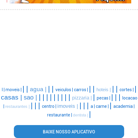
|
|
|
|
|
|
|
|
|
agua |
l |
moveis |
veiculos |
carros |
hoteis |
cortes |
|
|
|
|
|
|
|
|
|
|
|
|
|
casas |
sao |
pizzaria |
pecas |
locacao
|
|
|
|
|
|
|
imoveis |
|
centro |
a |
carne |
academia |
restaurantes |
|
restaurante |
dentista |
BAIXE NOSSO APLICATIVO