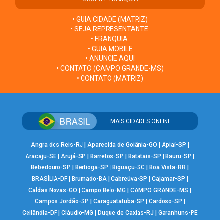
• GUIA CIDADE (MATRIZ)
• SEJA REPRESENTANTE
• FRANQUIA
• GUIA MOBILE
• ANUNCIE AQUI
• CONTATO (CAMPO GRANDE-MS)
• CONTATO (MATRIZ)
MAIS CIDADES ONLINE
Angra dos Reis-RJ
|
Aparecida de Goiânia-GO
|
Apiaí-SP
|
Aracaju-SE
|
Arujá-SP
|
Barretos-SP
|
Batatais-SP
|
Bauru-SP
|
Bebedouro-SP
|
Bertioga-SP
|
Biguaçu-SC
|
Boa Vista-RR
|
BRASÍLIA-DF
|
Brumado-BA
|
Cabreúva-SP
|
Cajamar-SP
|
Caldas Novas-GO
|
Campo Belo-MG
|
CAMPO GRANDE-MS
|
Campos Jordão-SP
|
Caraguatatuba-SP
|
Cardoso-SP
|
Ceilândia-DF
|
Cláudio-MG
|
Duque de Caxias-RJ
|
Garanhuns-PE