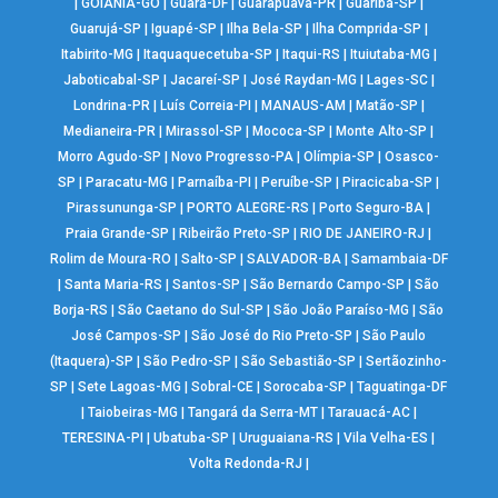
|
GOIÂNIA-GO
|
Guará-DF
|
Guarapuava-PR
|
Guariba-SP
|
Guarujá-SP
|
Iguapé-SP
|
Ilha Bela-SP
|
Ilha Comprida-SP
|
Itabirito-MG
|
Itaquaquecetuba-SP
|
Itaqui-RS
|
Ituiutaba-MG
|
Jaboticabal-SP
|
Jacareí-SP
|
José Raydan-MG
|
Lages-SC
|
Londrina-PR
|
Luís Correia-PI
|
MANAUS-AM
|
Matão-SP
|
Medianeira-PR
|
Mirassol-SP
|
Mococa-SP
|
Monte Alto-SP
|
Morro Agudo-SP
|
Novo Progresso-PA
|
Olímpia-SP
|
Osasco-
SP
|
Paracatu-MG
|
Parnaíba-PI
|
Peruíbe-SP
|
Piracicaba-SP
|
Pirassununga-SP
|
PORTO ALEGRE-RS
|
Porto Seguro-BA
|
Praia Grande-SP
|
Ribeirão Preto-SP
|
RIO DE JANEIRO-RJ
|
Rolim de Moura-RO
|
Salto-SP
|
SALVADOR-BA
|
Samambaia-DF
|
Santa Maria-RS
|
Santos-SP
|
São Bernardo Campo-SP
|
São
Borja-RS
|
São Caetano do Sul-SP
|
São João Paraíso-MG
|
São
José Campos-SP
|
São José do Rio Preto-SP
|
São Paulo
(Itaquera)-SP
|
São Pedro-SP
|
São Sebastião-SP
|
Sertãozinho-
SP
|
Sete Lagoas-MG
|
Sobral-CE
|
Sorocaba-SP
|
Taguatinga-DF
|
Taiobeiras-MG
|
Tangará da Serra-MT
|
Tarauacá-AC
|
TERESINA-PI
|
Ubatuba-SP
|
Uruguaiana-RS
|
Vila Velha-ES
|
Volta Redonda-RJ
|