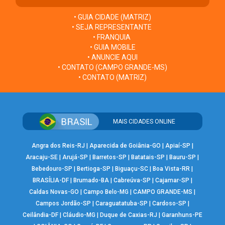
• GUIA CIDADE (MATRIZ)
• SEJA REPRESENTANTE
• FRANQUIA
• GUIA MOBILE
• ANUNCIE AQUI
• CONTATO (CAMPO GRANDE-MS)
• CONTATO (MATRIZ)
MAIS CIDADES ONLINE
Angra dos Reis-RJ
|
Aparecida de Goiânia-GO
|
Apiaí-SP
|
Aracaju-SE
|
Arujá-SP
|
Barretos-SP
|
Batatais-SP
|
Bauru-SP
|
Bebedouro-SP
|
Bertioga-SP
|
Biguaçu-SC
|
Boa Vista-RR
|
BRASÍLIA-DF
|
Brumado-BA
|
Cabreúva-SP
|
Cajamar-SP
|
Caldas Novas-GO
|
Campo Belo-MG
|
CAMPO GRANDE-MS
|
Campos Jordão-SP
|
Caraguatatuba-SP
|
Cardoso-SP
|
Ceilândia-DF
|
Cláudio-MG
|
Duque de Caxias-RJ
|
Garanhuns-PE