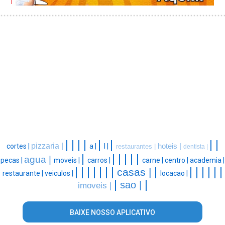
|
|
|
|
|
|
|
|
pizzaria |
cortes |
a |
l |
hoteis |
restaurantes |
dentista |
|
|
|
|
|
|
agua |
pecas |
moveis |
carros |
carne |
centro |
academia |
|
|
|
|
|
|
|
|
|
|
|
|
|
|
casas |
restaurante |
veiculos |
locacao |
|
|
sao |
imoveis |
BAIXE NOSSO APLICATIVO