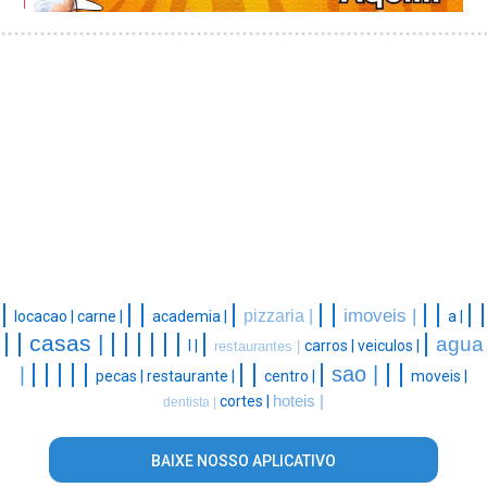
|
|
|
|
|
|
|
|
|
|
imoveis |
pizzaria |
locacao |
carne |
academia |
a |
|
|
|
|
|
|
|
|
|
|
casas |
agua
l |
carros |
veiculos |
restaurantes |
|
|
|
|
|
|
|
|
|
|
sao |
|
pecas |
restaurante |
centro |
moveis |
cortes |
hoteis |
dentista |
BAIXE NOSSO APLICATIVO