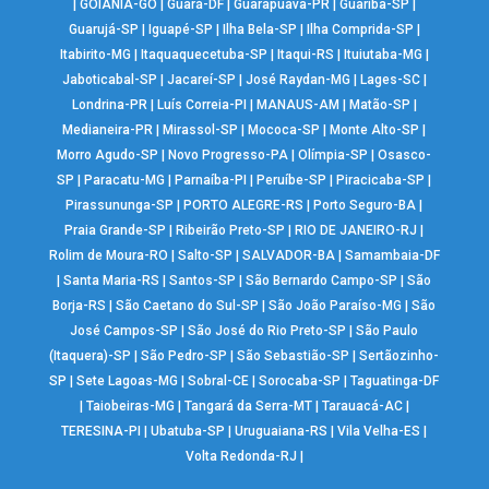
|
GOIÂNIA-GO
|
Guará-DF
|
Guarapuava-PR
|
Guariba-SP
|
Guarujá-SP
|
Iguapé-SP
|
Ilha Bela-SP
|
Ilha Comprida-SP
|
Itabirito-MG
|
Itaquaquecetuba-SP
|
Itaqui-RS
|
Ituiutaba-MG
|
Jaboticabal-SP
|
Jacareí-SP
|
José Raydan-MG
|
Lages-SC
|
Londrina-PR
|
Luís Correia-PI
|
MANAUS-AM
|
Matão-SP
|
Medianeira-PR
|
Mirassol-SP
|
Mococa-SP
|
Monte Alto-SP
|
Morro Agudo-SP
|
Novo Progresso-PA
|
Olímpia-SP
|
Osasco-
SP
|
Paracatu-MG
|
Parnaíba-PI
|
Peruíbe-SP
|
Piracicaba-SP
|
Pirassununga-SP
|
PORTO ALEGRE-RS
|
Porto Seguro-BA
|
Praia Grande-SP
|
Ribeirão Preto-SP
|
RIO DE JANEIRO-RJ
|
Rolim de Moura-RO
|
Salto-SP
|
SALVADOR-BA
|
Samambaia-DF
|
Santa Maria-RS
|
Santos-SP
|
São Bernardo Campo-SP
|
São
Borja-RS
|
São Caetano do Sul-SP
|
São João Paraíso-MG
|
São
José Campos-SP
|
São José do Rio Preto-SP
|
São Paulo
(Itaquera)-SP
|
São Pedro-SP
|
São Sebastião-SP
|
Sertãozinho-
SP
|
Sete Lagoas-MG
|
Sobral-CE
|
Sorocaba-SP
|
Taguatinga-DF
|
Taiobeiras-MG
|
Tangará da Serra-MT
|
Tarauacá-AC
|
TERESINA-PI
|
Ubatuba-SP
|
Uruguaiana-RS
|
Vila Velha-ES
|
Volta Redonda-RJ
|