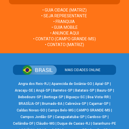
• GUIA CIDADE (MATRIZ)
• SEJA REPRESENTANTE
• FRANQUIA
• GUIA MOBILE
• ANUNCIE AQUI
• CONTATO (CAMPO GRANDE-MS)
• CONTATO (MATRIZ)
MAIS CIDADES ONLINE
Angra dos Reis-RJ
|
Aparecida de Goiânia-GO
|
Apiaí-SP
|
Aracaju-SE
|
Arujá-SP
|
Barretos-SP
|
Batatais-SP
|
Bauru-SP
|
Bebedouro-SP
|
Bertioga-SP
|
Biguaçu-SC
|
Boa Vista-RR
|
BRASÍLIA-DF
|
Brumado-BA
|
Cabreúva-SP
|
Cajamar-SP
|
Caldas Novas-GO
|
Campo Belo-MG
|
CAMPO GRANDE-MS
|
Campos Jordão-SP
|
Caraguatatuba-SP
|
Cardoso-SP
|
Ceilândia-DF
|
Cláudio-MG
|
Duque de Caxias-RJ
|
Garanhuns-PE