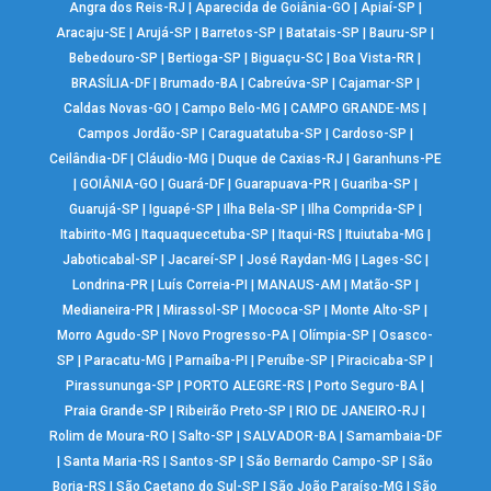
Angra dos Reis-RJ
|
Aparecida de Goiânia-GO
|
Apiaí-SP
|
Aracaju-SE
|
Arujá-SP
|
Barretos-SP
|
Batatais-SP
|
Bauru-SP
|
Bebedouro-SP
|
Bertioga-SP
|
Biguaçu-SC
|
Boa Vista-RR
|
BRASÍLIA-DF
|
Brumado-BA
|
Cabreúva-SP
|
Cajamar-SP
|
Caldas Novas-GO
|
Campo Belo-MG
|
CAMPO GRANDE-MS
|
Campos Jordão-SP
|
Caraguatatuba-SP
|
Cardoso-SP
|
Ceilândia-DF
|
Cláudio-MG
|
Duque de Caxias-RJ
|
Garanhuns-PE
|
GOIÂNIA-GO
|
Guará-DF
|
Guarapuava-PR
|
Guariba-SP
|
Guarujá-SP
|
Iguapé-SP
|
Ilha Bela-SP
|
Ilha Comprida-SP
|
Itabirito-MG
|
Itaquaquecetuba-SP
|
Itaqui-RS
|
Ituiutaba-MG
|
Jaboticabal-SP
|
Jacareí-SP
|
José Raydan-MG
|
Lages-SC
|
Londrina-PR
|
Luís Correia-PI
|
MANAUS-AM
|
Matão-SP
|
Medianeira-PR
|
Mirassol-SP
|
Mococa-SP
|
Monte Alto-SP
|
Morro Agudo-SP
|
Novo Progresso-PA
|
Olímpia-SP
|
Osasco-
SP
|
Paracatu-MG
|
Parnaíba-PI
|
Peruíbe-SP
|
Piracicaba-SP
|
Pirassununga-SP
|
PORTO ALEGRE-RS
|
Porto Seguro-BA
|
Praia Grande-SP
|
Ribeirão Preto-SP
|
RIO DE JANEIRO-RJ
|
Rolim de Moura-RO
|
Salto-SP
|
SALVADOR-BA
|
Samambaia-DF
|
Santa Maria-RS
|
Santos-SP
|
São Bernardo Campo-SP
|
São
Borja-RS
|
São Caetano do Sul-SP
|
São João Paraíso-MG
|
São