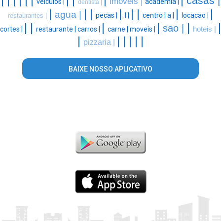
|
|
|
|
|
|
|
|
|
|
casas |
imoveis |
veiculos |
academia |
dentista |
|
|
|
|
|
|
|
|
agua |
pecas |
l |
centro |
a |
locacao |
restaurantes |
|
|
|
|
|
|
sao |
cortes |
restaurante |
carros |
carne |
moveis |
hoteis |
|
|
|
|
|
|
pizzaria |
BAIXE NOSSO APLICATIVO