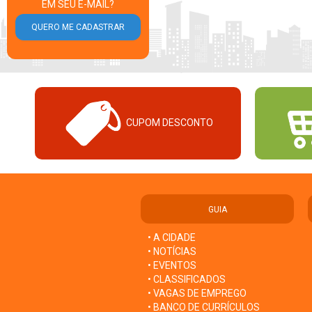
EM SEU E-MAIL?
CUPOM DESCONTO
GUIA
• A CIDADE
• NOTÍCIAS
• EVENTOS
• CLASSIFICADOS
• VAGAS DE EMPREGO
• BANCO DE CURRÍCULOS