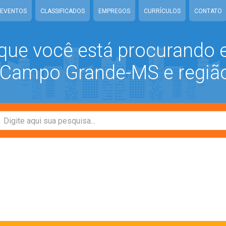
EVENTOS
CLASSIFICADOS
EMPREGOS
CURRÍCULOS
CONTATO
que você está procurando
ampo Grande-MS e regiã