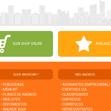
GUIA SHOP ONLINE
AVALIAÇ
QUER ANUNCIAR ?
MEU ANÚNCIO
• PUBLICIDADE
• ASSINANTES (EMPRESARIAL)
• MÍDIA KIT
• EVENTOS E CIA
• PLANOS DE ANÚNCIO
• CLASSIFICADOS
• WEB SITES
• EMPREGOS
• DEPOIMENTOS
• CURRÍCULOS
• ANUNCIE AQUI
• REPRESENTANTES