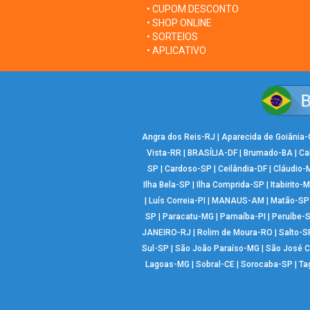
• CUPOM DESCONTO
• SHOP ONLINE
• SORTEIOS
• APLICATIVO
Angra dos Reis-RJ
|
Aparecida de Goiânia
Vista-RR
|
BRASÍLIA-DF
|
Brumado-BA
|
Ca
SP
|
Cardoso-SP
|
Ceilândia-DF
|
Cláudio-
Ilha Bela-SP
|
Ilha Comprida-SP
|
Itabirito-
|
Luís Correia-PI
|
MANAUS-AM
|
Matão-SP
SP
|
Paracatu-MG
|
Parnaíba-PI
|
Peruíbe-
JANEIRO-RJ
|
Rolim de Moura-RO
|
Salto-S
Sul-SP
|
São João Paraíso-MG
|
São José 
Lagoas-MG
|
Sobral-CE
|
Sorocaba-SP
|
Ta