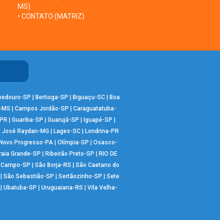
MS)
• CONTATO (MATRIZ)
bedouro-SP
|
Bertioga-SP
|
Biguaçu-SC
|
Boa
-MS
|
Campos Jordão-SP
|
Caraguatatuba-
-PR
|
Guariba-SP
|
Guarujá-SP
|
Iguapé-SP
|
|
José Raydan-MG
|
Lages-SC
|
Londrina-PR
Novo Progresso-PA
|
Olímpia-SP
|
Osasco-
raia Grande-SP
|
Ribeirão Preto-SP
|
RIO DE
o Campo-SP
|
São Borja-RS
|
São Caetano do
|
São Sebastião-SP
|
Sertãozinho-SP
|
Sete
|
Ubatuba-SP
|
Uruguaiana-RS
|
Vila Velha-