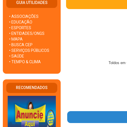
GUIA UTILIDADES
• ASSOCIAÇÕES
• EDUCAÇÃO
• ESPORTES
• ENTIDADES/ONGS
• MAPA
• BUSCA CEP
• SERVIÇOS PÚBLICOS
• SAÚDE
• TEMPO & CLIMA
Toldos em 
RECOMENDADOS