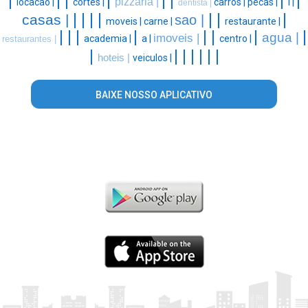
|
|
|
|
|
|
|
|
pizzaria |
locacao |
cortes |
carros |
pecas |
l |
dentista |
|
|
|
|
|
|
|
casas |
sao |
moveis |
carne |
restaurante |
|
|
|
|
|
|
|
|
agua |
imoveis |
academia |
a |
centro |
restaurantes |
|
|
|
|
|
|
|
hoteis |
veiculos |
BAIXE NOSSO APLICATIVO