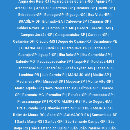
Angra dos Reis-RJ
|
Aparecida de Goiânia-GO
|
Apiaí-SP
|
Aracaju-SE
|
Arujá-SP
|
Barretos-SP
|
Batatais-SP
|
Bauru-SP
|
Bebedouro-SP
|
Bertioga-SP
|
Biguaçu-SC
|
Boa Vista-RR
|
BRASÍLIA-DF
|
Brumado-BA
|
Cabreúva-SP
|
Cajamar-SP
|
Caldas Novas-GO
|
Campo Belo-MG
|
CAMPO GRANDE-MS
|
Campos Jordão-SP
|
Caraguatatuba-SP
|
Cardoso-SP
|
Ceilândia-DF
|
Cláudio-MG
|
Duque de Caxias-RJ
|
Garanhuns-PE
|
GOIÂNIA-GO
|
Guará-DF
|
Guarapuava-PR
|
Guariba-SP
|
Guarujá-SP
|
Iguapé-SP
|
Ilha Bela-SP
|
Ilha Comprida-SP
|
Itabirito-MG
|
Itaquaquecetuba-SP
|
Itaqui-RS
|
Ituiutaba-MG
|
Jaboticabal-SP
|
Jacareí-SP
|
José Raydan-MG
|
Lages-SC
|
Londrina-PR
|
Luís Correia-PI
|
MANAUS-AM
|
Matão-SP
|
Medianeira-PR
|
Mirassol-SP
|
Mococa-SP
|
Monte Alto-SP
|
Morro Agudo-SP
|
Novo Progresso-PA
|
Olímpia-SP
|
Osasco-
SP
|
Paracatu-MG
|
Parnaíba-PI
|
Peruíbe-SP
|
Piracicaba-SP
|
Pirassununga-SP
|
PORTO ALEGRE-RS
|
Porto Seguro-BA
|
Praia Grande-SP
|
Ribeirão Preto-SP
|
RIO DE JANEIRO-RJ
|
Rolim de Moura-RO
|
Salto-SP
|
SALVADOR-BA
|
Samambaia-DF
|
Santa Maria-RS
|
Santos-SP
|
São Bernardo Campo-SP
|
São
Borja-RS
|
São Caetano do Sul-SP
|
São João Paraíso-MG
|
São