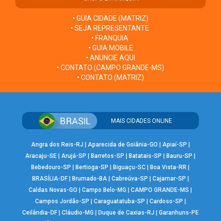
• GUIA CIDADE (MATRIZ)
• SEJA REPRESENTANTE
• FRANQUIA
• GUIA MOBILE
• ANUNCIE AQUI
• CONTATO (CAMPO GRANDE-MS)
• CONTATO (MATRIZ)
MAIS CIDADES ONLINE
Angra dos Reis-RJ
|
Aparecida de Goiânia-GO
|
Apiaí-SP
|
Aracaju-SE
|
Arujá-SP
|
Barretos-SP
|
Batatais-SP
|
Bauru-SP
|
Bebedouro-SP
|
Bertioga-SP
|
Biguaçu-SC
|
Boa Vista-RR
|
BRASÍLIA-DF
|
Brumado-BA
|
Cabreúva-SP
|
Cajamar-SP
|
Caldas Novas-GO
|
Campo Belo-MG
|
CAMPO GRANDE-MS
|
Campos Jordão-SP
|
Caraguatatuba-SP
|
Cardoso-SP
|
Ceilândia-DF
|
Cláudio-MG
|
Duque de Caxias-RJ
|
Garanhuns-PE