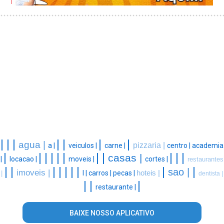
|
|
|
|
|
|
|
agua |
pizzaria |
a |
veiculos |
carne |
centro |
academia
|
|
|
|
|
|
|
|
|
|
|
casas |
|
locacao |
moveis |
cortes |
restaurantes
|
|
|
|
|
|
|
|
|
sao |
imoveis |
l |
carros |
pecas |
hoteis |
|
dentista |
|
|
|
restaurante |
BAIXE NOSSO APLICATIVO