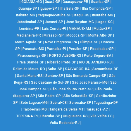
|
GOIÂNIA-GO
|
Guará-DF
|
Guarapuava-PR
|
Guariba-SP
|
Guarujá-SP
|
Iguapé-SP
|
Ilha Bela-SP
|
Ilha Comprida-SP
|
Itabirito-MG
|
Itaquaquecetuba-SP
|
Itaqui-RS
|
Ituiutaba-MG
|
Jaboticabal-SP
|
Jacareí-SP
|
José Raydan-MG
|
Lages-SC
|
Londrina-PR
|
Luís Correia-PI
|
MANAUS-AM
|
Matão-SP
|
Medianeira-PR
|
Mirassol-SP
|
Mococa-SP
|
Monte Alto-SP
|
Morro Agudo-SP
|
Novo Progresso-PA
|
Olímpia-SP
|
Osasco-
SP
|
Paracatu-MG
|
Parnaíba-PI
|
Peruíbe-SP
|
Piracicaba-SP
|
Pirassununga-SP
|
PORTO ALEGRE-RS
|
Porto Seguro-BA
|
Praia Grande-SP
|
Ribeirão Preto-SP
|
RIO DE JANEIRO-RJ
|
Rolim de Moura-RO
|
Salto-SP
|
SALVADOR-BA
|
Samambaia-DF
|
Santa Maria-RS
|
Santos-SP
|
São Bernardo Campo-SP
|
São
Borja-RS
|
São Caetano do Sul-SP
|
São João Paraíso-MG
|
São
José Campos-SP
|
São José do Rio Preto-SP
|
São Paulo
(Itaquera)-SP
|
São Pedro-SP
|
São Sebastião-SP
|
Sertãozinho-
SP
|
Sete Lagoas-MG
|
Sobral-CE
|
Sorocaba-SP
|
Taguatinga-DF
|
Taiobeiras-MG
|
Tangará da Serra-MT
|
Tarauacá-AC
|
TERESINA-PI
|
Ubatuba-SP
|
Uruguaiana-RS
|
Vila Velha-ES
|
Volta Redonda-RJ
|