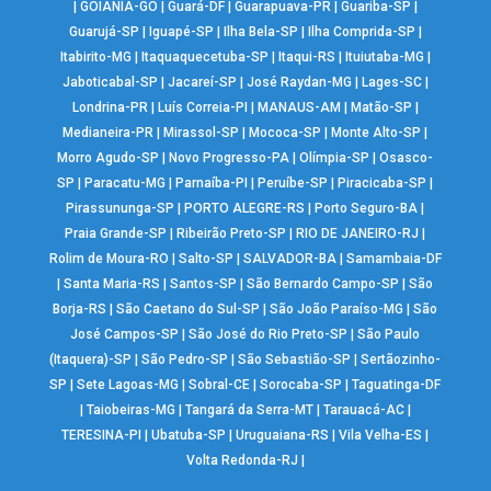
|
GOIÂNIA-GO
|
Guará-DF
|
Guarapuava-PR
|
Guariba-SP
|
Guarujá-SP
|
Iguapé-SP
|
Ilha Bela-SP
|
Ilha Comprida-SP
|
Itabirito-MG
|
Itaquaquecetuba-SP
|
Itaqui-RS
|
Ituiutaba-MG
|
Jaboticabal-SP
|
Jacareí-SP
|
José Raydan-MG
|
Lages-SC
|
Londrina-PR
|
Luís Correia-PI
|
MANAUS-AM
|
Matão-SP
|
Medianeira-PR
|
Mirassol-SP
|
Mococa-SP
|
Monte Alto-SP
|
Morro Agudo-SP
|
Novo Progresso-PA
|
Olímpia-SP
|
Osasco-
SP
|
Paracatu-MG
|
Parnaíba-PI
|
Peruíbe-SP
|
Piracicaba-SP
|
Pirassununga-SP
|
PORTO ALEGRE-RS
|
Porto Seguro-BA
|
Praia Grande-SP
|
Ribeirão Preto-SP
|
RIO DE JANEIRO-RJ
|
Rolim de Moura-RO
|
Salto-SP
|
SALVADOR-BA
|
Samambaia-DF
|
Santa Maria-RS
|
Santos-SP
|
São Bernardo Campo-SP
|
São
Borja-RS
|
São Caetano do Sul-SP
|
São João Paraíso-MG
|
São
José Campos-SP
|
São José do Rio Preto-SP
|
São Paulo
(Itaquera)-SP
|
São Pedro-SP
|
São Sebastião-SP
|
Sertãozinho-
SP
|
Sete Lagoas-MG
|
Sobral-CE
|
Sorocaba-SP
|
Taguatinga-DF
|
Taiobeiras-MG
|
Tangará da Serra-MT
|
Tarauacá-AC
|
TERESINA-PI
|
Ubatuba-SP
|
Uruguaiana-RS
|
Vila Velha-ES
|
Volta Redonda-RJ
|