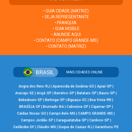
• GUIA CIDADE (MATRIZ)
• SEJA REPRESENTANTE
• FRANQUIA
• GUIA MOBILE
• ANUNCIE AQUI
• CONTATO (CAMPO GRANDE-MS)
• CONTATO (MATRIZ)
MAIS CIDADES ONLINE
Angra dos Reis-RJ
|
Aparecida de Goiânia-GO
|
Apiaí-SP
|
Aracaju-SE
|
Arujá-SP
|
Barretos-SP
|
Batatais-SP
|
Bauru-SP
|
Bebedouro-SP
|
Bertioga-SP
|
Biguaçu-SC
|
Boa Vista-RR
|
BRASÍLIA-DF
|
Brumado-BA
|
Cabreúva-SP
|
Cajamar-SP
|
Caldas Novas-GO
|
Campo Belo-MG
|
CAMPO GRANDE-MS
|
Campos Jordão-SP
|
Caraguatatuba-SP
|
Cardoso-SP
|
Ceilândia-DF
|
Cláudio-MG
|
Duque de Caxias-RJ
|
Garanhuns-PE