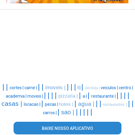
|
|
|
|
|
|
|
|
imoveis |
cortes |
carne |
l |
veiculos |
centro |
dentista |
|
|
|
|
|
|
|
|
|
|
pizzaria |
academia |
moveis |
a |
restaurante |
|
|
|
|
|
|
casas |
agua |
locacao |
pecas |
hoteis |
restaurantes |
|
|
|
|
|
|
sao |
carros |
BAIXE NOSSO APLICATIVO