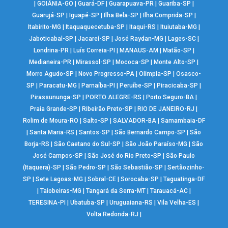
|
GOIÂNIA-GO
|
Guará-DF
|
Guarapuava-PR
|
Guariba-SP
|
Guarujá-SP
|
Iguapé-SP
|
Ilha Bela-SP
|
Ilha Comprida-SP
|
Itabirito-MG
|
Itaquaquecetuba-SP
|
Itaqui-RS
|
Ituiutaba-MG
|
Jaboticabal-SP
|
Jacareí-SP
|
José Raydan-MG
|
Lages-SC
|
Londrina-PR
|
Luís Correia-PI
|
MANAUS-AM
|
Matão-SP
|
Medianeira-PR
|
Mirassol-SP
|
Mococa-SP
|
Monte Alto-SP
|
Morro Agudo-SP
|
Novo Progresso-PA
|
Olímpia-SP
|
Osasco-
SP
|
Paracatu-MG
|
Parnaíba-PI
|
Peruíbe-SP
|
Piracicaba-SP
|
Pirassununga-SP
|
PORTO ALEGRE-RS
|
Porto Seguro-BA
|
Praia Grande-SP
|
Ribeirão Preto-SP
|
RIO DE JANEIRO-RJ
|
Rolim de Moura-RO
|
Salto-SP
|
SALVADOR-BA
|
Samambaia-DF
|
Santa Maria-RS
|
Santos-SP
|
São Bernardo Campo-SP
|
São
Borja-RS
|
São Caetano do Sul-SP
|
São João Paraíso-MG
|
São
José Campos-SP
|
São José do Rio Preto-SP
|
São Paulo
(Itaquera)-SP
|
São Pedro-SP
|
São Sebastião-SP
|
Sertãozinho-
SP
|
Sete Lagoas-MG
|
Sobral-CE
|
Sorocaba-SP
|
Taguatinga-DF
|
Taiobeiras-MG
|
Tangará da Serra-MT
|
Tarauacá-AC
|
TERESINA-PI
|
Ubatuba-SP
|
Uruguaiana-RS
|
Vila Velha-ES
|
Volta Redonda-RJ
|