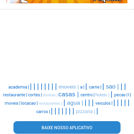
|
|
|
|
|
|
|
|
|
|
|
|
sao |
imoveis |
academia |
a |
carne |
|
casas |
restaurante |
cortes |
centro |
hoteis |
pecas |
l |
dentista |
|
|
|
|
|
|
|
|
|
agua |
moveis |
locacao |
veiculos |
restaurantes |
|
|
|
|
|
|
|
|
pizzaria |
carros |
BAIXE NOSSO APLICATIVO