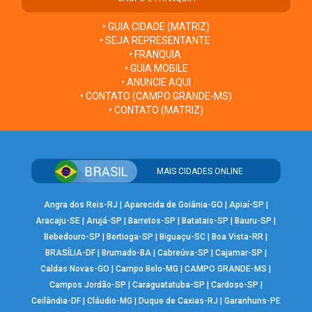
• GUIA CIDADE (MATRIZ)
• SEJA REPRESENTANTE
• FRANQUIA
• GUIA MOBILE
• ANUNCIE AQUI
• CONTATO (CAMPO GRANDE-MS)
• CONTATO (MATRIZ)
MAIS CIDADES ONLINE
Angra dos Reis-RJ
|
Aparecida de Goiânia-GO
|
Apiaí-SP
|
Aracaju-SE
|
Arujá-SP
|
Barretos-SP
|
Batatais-SP
|
Bauru-SP
|
Bebedouro-SP
|
Bertioga-SP
|
Biguaçu-SC
|
Boa Vista-RR
|
BRASÍLIA-DF
|
Brumado-BA
|
Cabreúva-SP
|
Cajamar-SP
|
Caldas Novas-GO
|
Campo Belo-MG
|
CAMPO GRANDE-MS
|
Campos Jordão-SP
|
Caraguatatuba-SP
|
Cardoso-SP
|
Ceilândia-DF
|
Cláudio-MG
|
Duque de Caxias-RJ
|
Garanhuns-PE