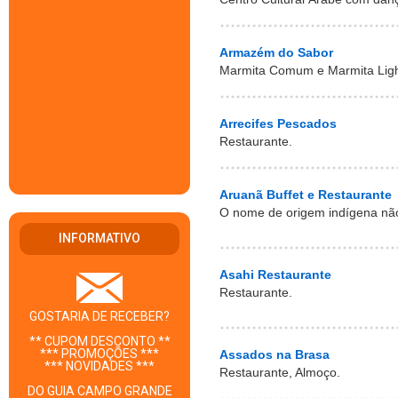
Armazém do Sabor
Marmita Comum e Marmita Light
Arrecifes Pescados
Restaurante.
Aruanã Buffet e Restaurante
O nome de origem indígena nã
INFORMATIVO
Asahi Restaurante
Restaurante.
GOSTARIA DE RECEBER?
** CUPOM DESCONTO **
*** PROMOÇÕES ***
Assados na Brasa
*** NOVIDADES ***
Restaurante, Almoço.
DO GUIA CAMPO GRANDE