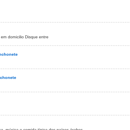
 em domicilio Disque entre
nchonete
nchonete
a, música e comida típica dos países árabes.