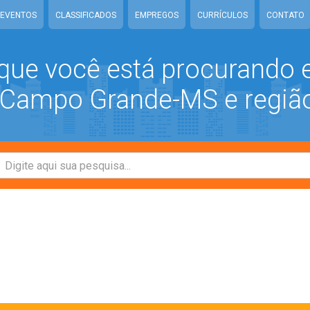
EVENTOS
CLASSIFICADOS
EMPREGOS
CURRÍCULOS
CONTATO
que você está procurando
ampo Grande-MS e regiã