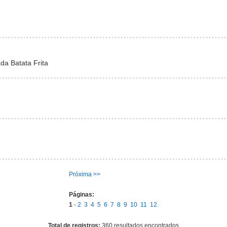
da Batata Frita
Próxima >>
Páginas:
1
-
2
3
4
5
6
7
8
9
10
11
12
Total de registros:
360 resultados encontrados