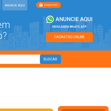
ANUNCIE AQUI
ANUNCIE AQUI
 em
MENSAGEM WHATS APP
o?
CADASTRO ONLINE