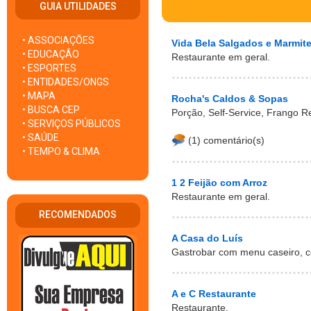
GUIA UTILIDADES
• ASSOCIAÇÕES
Vida Bela Salgados e Marmit
• EDUCAÇÃO
Restaurante em geral.
• ESPORTES
• ENTIDADES/ONGS
• MAPA
Rocha's Caldos & Sopas
• BUSCA CEP
Porção, Self-Service, Frango 
• SERVIÇOS PÚBLICOS
• SAÚDE
(1) comentário(s)
• TEMPO & CLIMA
1 2 Feijão com Arroz
Restaurante em geral.
RECOMENDADOS
A Casa do Luís
Gastrobar com menu caseiro, 
A e C Restaurante
Restaurante.